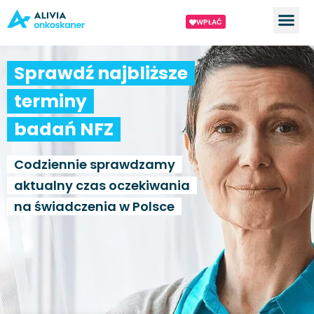
WPŁAĆ
Sprawdź najbliższe
terminy
badań NFZ
Codziennie sprawdzamy
aktualny czas oczekiwania
na świadczenia w Polsce