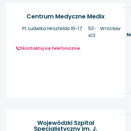
Centrum Medyczne Medix
Pl. Ludwika Hirszfelda 16-17
53-
Wrocław
N
413
Skontaktuj się telefonicznie
Wojewódzki Szpital
Specjalistyczny im. J.