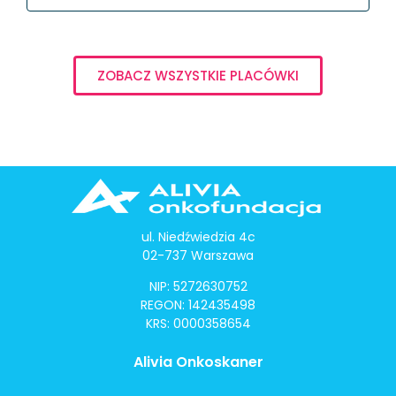
ZOBACZ WSZYSTKIE PLACÓWKI
ul. Niedźwiedzia 4c
02-737 Warszawa
NIP: 5272630752
REGON: 142435498
KRS: 0000358654
Alivia Onkoskaner