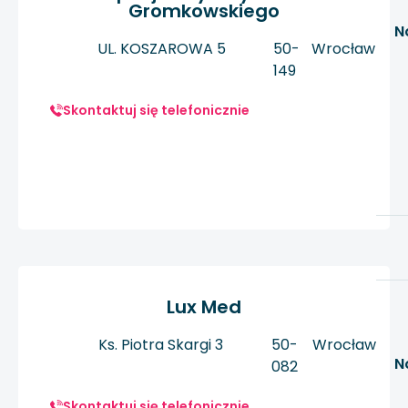
Gromkowskiego
N
UL. KOSZAROWA 5
50-
Wrocław
149
Skontaktuj się telefonicznie
Lux Med
Ks. Piotra Skargi 3
50-
Wrocław
N
082
Skontaktuj się telefonicznie