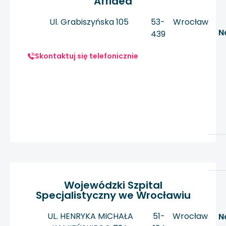
Affidea
Ul. Grabiszyńska 105
53-
Wrocław
N
439
Skontaktuj się telefonicznie
Wojewódzki Szpital
Specjalistyczny we Wrocławiu
UL. HENRYKA MICHAŁA
51-
Wrocław
N