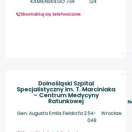
KAMIEŃSKIEGO 73A
124
Skontaktuj się telefonicznie
Dolnośląski Szpital
Specjalistyczny im. T. Marciniaka
– Centrum Medycyny
Ratunkowej
N
Gen. Augusta Emila Fieldorfa 2
54-
Wrocław
049