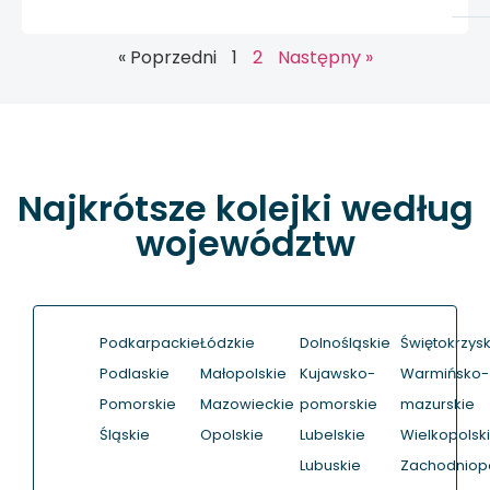
« Poprzedni
1
2
Następny »
Najkrótsze kolejki według
województw
Podkarpackie
Łódzkie
Dolnośląskie
Świętokrzysk
Podlaskie
Małopolskie
Kujawsko-
Warmińsko-
Pomorskie
Mazowieckie
pomorskie
mazurskie
Śląskie
Opolskie
Lubelskie
Wielkopolsk
Lubuskie
Zachodniop