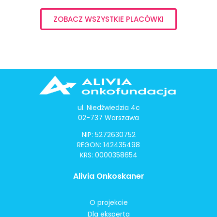
ZOBACZ WSZYSTKIE PLACÓWKI
ul. Niedźwiedzia 4c
02-737 Warszawa
NIP: 5272630752
REGON: 142435498
KRS: 0000358654
Alivia Onkoskaner
O projekcie
Dla eksperta