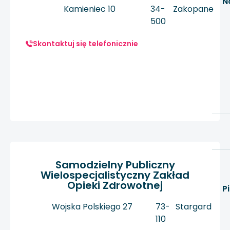
N
Kamieniec 10
34-
Zakopane
500
Skontaktuj się telefonicznie
Samodzielny Publiczny
Wielospecjalistyczny Zakład
Opieki Zdrowotnej
P
Wojska Polskiego 27
73-
Stargard
110