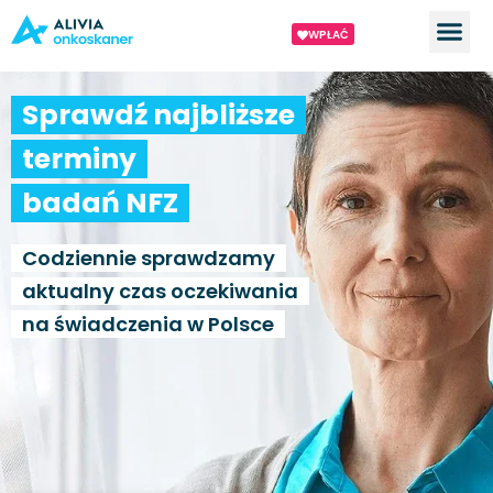
WPŁAĆ
Sprawdź najbliższe
terminy
badań NFZ
Codziennie sprawdzamy
aktualny czas oczekiwania
na świadczenia w Polsce