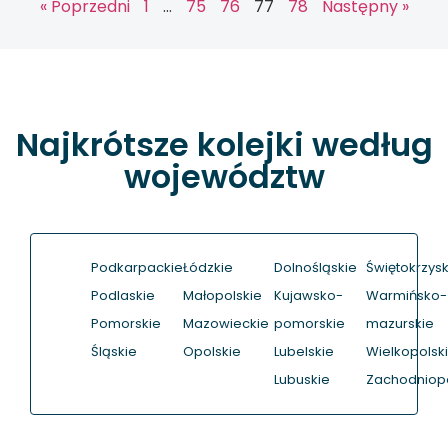
« Poprzedni
1
…
75
76
77
78
Następny »
Najkrótsze kolejki według
województw
Podkarpackie
Łódzkie
Dolnośląskie
Świętokrzysk
Podlaskie
Małopolskie
Kujawsko-
Warmińsko-
Pomorskie
Mazowieckie
pomorskie
mazurskie
Śląskie
Opolskie
Lubelskie
Wielkopolsk
Lubuskie
Zachodniop