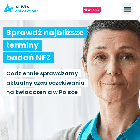
WPŁAĆ
Sprawdź najbliższe
terminy
badań NFZ
Codziennie sprawdzamy
aktualny czas oczekiwania
na świadczenia w Polsce