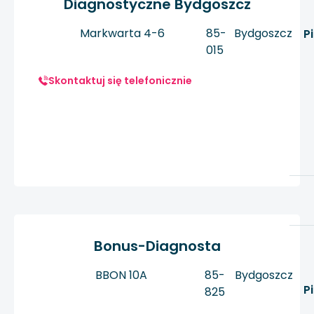
Diagnostyczne Bydgoszcz
Markwarta 4-6
85-
Bydgoszcz
P
015
Skontaktuj się telefonicznie
Bonus-Diagnosta
BBON 10A
85-
Bydgoszcz
P
825