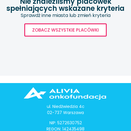
Nie znaleźliśmy placówek
spełniających wskazane kryteria
Sprawdź inne miasta lub zmień kryteria
ZOBACZ WSZYSTKIE PLACÓWKI
ul. Niedźwiedzia 4c
02-737 Warszawa
NIP: 5272630752
REGON: 142435498