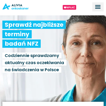
WPŁAĆ
Dla ek
O proj
Sprawdź najbliższe
terminy
badań NFZ
Codziennie sprawdzamy
aktualny czas oczekiwania
na świadczenia w Polsce