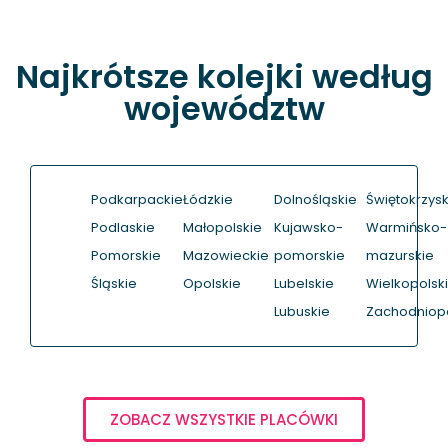
Najkrótsze kolejki według
województw
Podkarpackie
Łódzkie
Dolnośląskie
Świętokrzysk
Podlaskie
Małopolskie
Kujawsko-
Warmińsko-
Pomorskie
Mazowieckie
pomorskie
mazurskie
Śląskie
Opolskie
Lubelskie
Wielkopolsk
Lubuskie
Zachodniop
ZOBACZ WSZYSTKIE PLACÓWKI