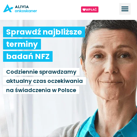
WPŁAĆ
Sprawdź najbliższe
terminy
badań NFZ
Codziennie sprawdzamy
aktualny czas oczekiwania
na świadczenia w Polsce