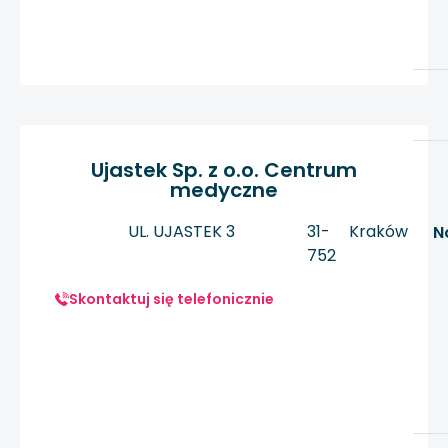
Ujastek Sp. z o.o. Centrum
medyczne
UL. UJASTEK 3
31-
Kraków
N
752
Skontaktuj się telefonicznie