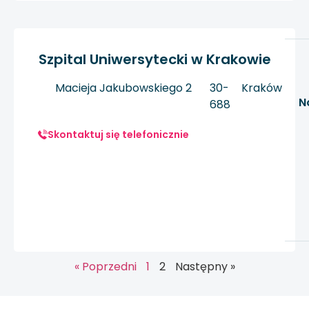
Szpital Uniwersytecki w Krakowie
Macieja Jakubowskiego 2
30-
Kraków
N
688
Skontaktuj się telefonicznie
« Poprzedni
1
2
Następny »