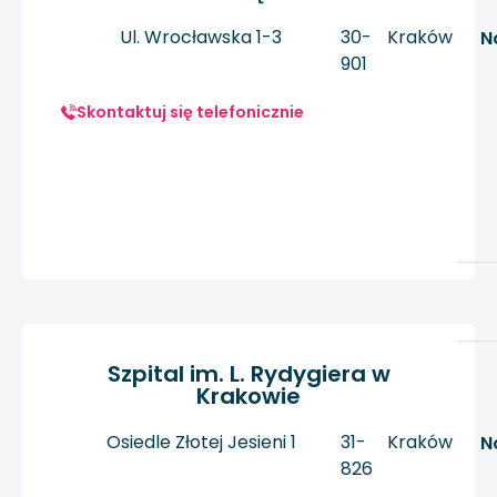
Ul. Wrocławska 1-3
30-
Kraków
N
901
Skontaktuj się telefonicznie
Szpital im. L. Rydygiera w
Krakowie
Osiedle Złotej Jesieni 1
31-
Kraków
N
826