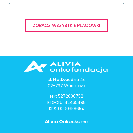
ZOBACZ WSZYSTKIE PLACÓWKI
ul. Niedźwiedzia 4c
02-737 Warszawa
NIP: 5272630752
REGON: 142435498
KRS: 0000358654
Alivia Onkoskaner