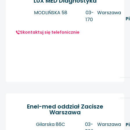
LUX MED Diagnostyka
MODLIŃSKA 58
03-
Warszawa
P
170
Skontaktuj się telefonicznie
Enel-med oddział Zacisze
Warszawa
Gilarska 86C
03-
Warszawa
P