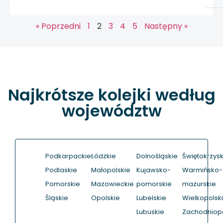
« Poprzedni
1
2
3
4
5
Następny »
Najkrótsze kolejki według
województw
Podkarpackie
Łódzkie
Dolnośląskie
Świętokrzysk
Podlaskie
Małopolskie
Kujawsko-
Warmińsko-
Pomorskie
Mazowieckie
pomorskie
mazurskie
Śląskie
Opolskie
Lubelskie
Wielkopolsk
Lubuskie
Zachodniop