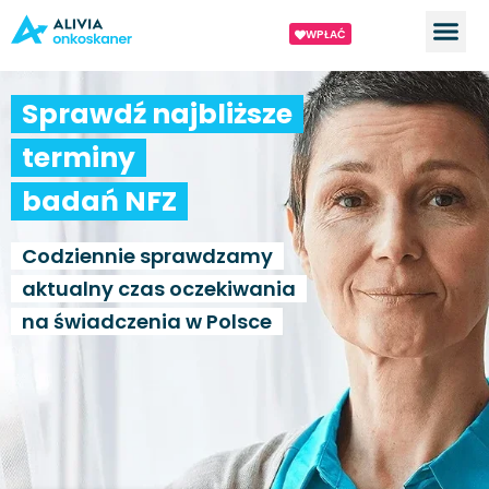
WPŁAĆ
Sprawdź najbliższe
terminy
badań NFZ
Codziennie sprawdzamy
aktualny czas oczekiwania
na świadczenia w Polsce