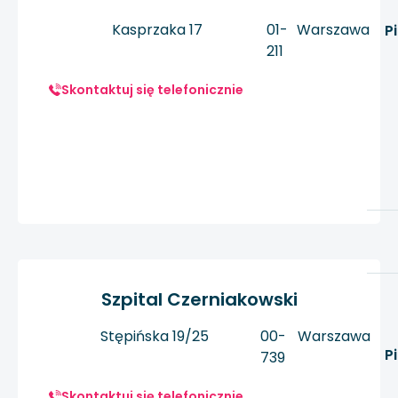
Kasprzaka 17
01-
Warszawa
P
211
Skontaktuj się telefonicznie
Szpital Czerniakowski
Stępińska 19/25
00-
Warszawa
P
739
Skontaktuj się telefonicznie