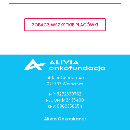
ZOBACZ WSZYSTKIE PLACÓWKI
ul. Niedźwiedzia 4c
02-737 Warszawa
NIP: 5272630752
REGON: 142435498
KRS: 0000358654
Alivia Onkoskaner