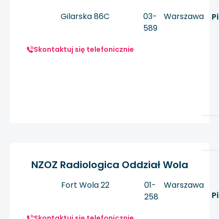
Gilarska 86C
03-
Warszawa
P
589
Skontaktuj się telefonicznie
NZOZ Radiologica Oddział Wola
Fort Wola 22
01-
Warszawa
P
258
Skontaktuj się telefonicznie