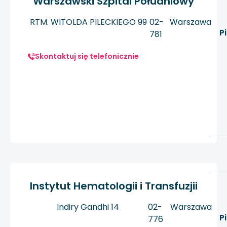
Warszawski Szpital Południowy
RTM. WITOLDA PILECKIEGO 99
02-
Warszawa
P
781
Skontaktuj się telefonicznie
Instytut Hematologii i Transfuzjii
Indiry Gandhi 14
02-
Warszawa
P
776