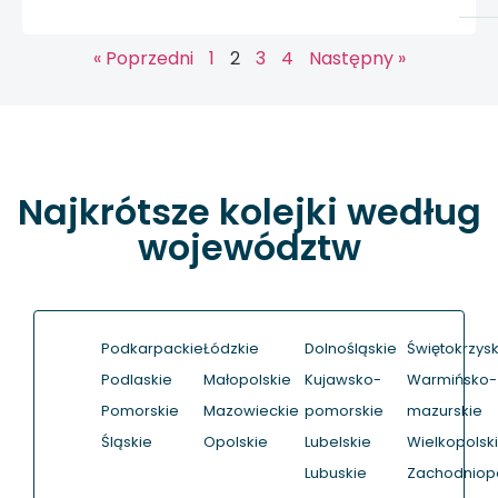
« Poprzedni
1
2
3
4
Następny »
Najkrótsze kolejki według
województw
Podkarpackie
Łódzkie
Dolnośląskie
Świętokrzysk
Podlaskie
Małopolskie
Kujawsko-
Warmińsko-
Pomorskie
Mazowieckie
pomorskie
mazurskie
Śląskie
Opolskie
Lubelskie
Wielkopolsk
Lubuskie
Zachodniop