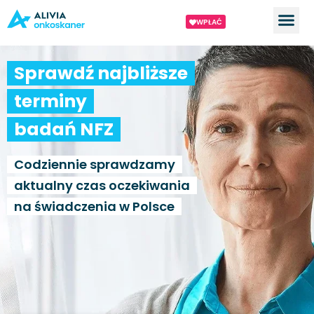
WPŁAĆ
Sprawdź najbliższe
terminy
badań NFZ
Codziennie sprawdzamy
aktualny czas oczekiwania
na świadczenia w Polsce