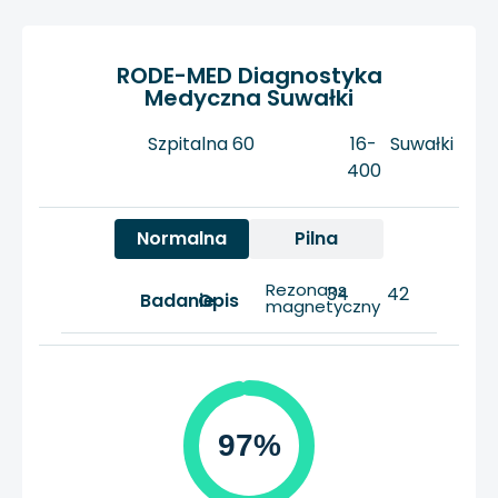
RODE-MED Diagnostyka
Medyczna Suwałki
Szpitalna 60
16-
Suwałki
400
Normalna
Pilna
Rezonans
34
42
Badanie
Opis
magnetyczny
97%