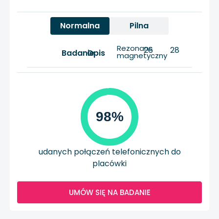
Normalna
Pilna
Rezonans
26
28
Badanie
Opis
magnetyczny
98%
udanych połączeń telefonicznych do
placówki
UMÓW SIĘ NA BADANIE