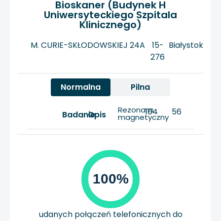
Bioskaner (Budynek H
Uniwersyteckiego Szpitala
Klinicznego)
M. CURIE-SKŁODOWSKIEJ 24A
15-
Białystok
276
Normalna
Pilna
Rezonans
104
56
Badanie
Opis
magnetyczny
100%
udanych połączeń telefonicznych do