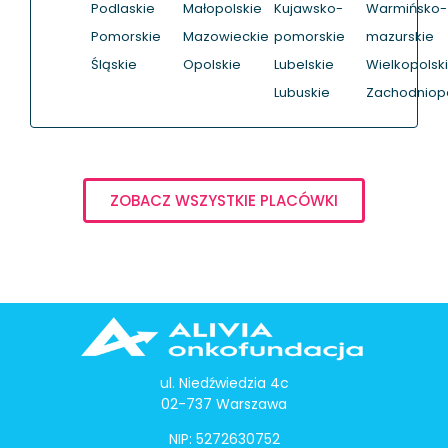
Podlaskie
Małopolskie
Kujawsko-
Warmińsko-
Pomorskie
Mazowieckie
pomorskie
mazurskie
Śląskie
Opolskie
Lubelskie
Wielkopolsk
Lubuskie
Zachodniop
ZOBACZ WSZYSTKIE PLACÓWKI
ul. Niedźwiedzia 4c
02-737 Warszawa
NIP: 5272630752