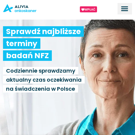
WPŁAĆ
Dla ek
O proj
Sprawdź najbliższe
terminy
badań NFZ
Codziennie sprawdzamy
aktualny czas oczekiwania
na świadczenia w Polsce