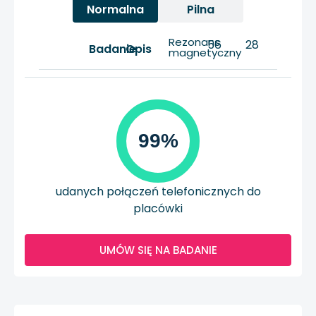
Normalna
Pilna
Rezonans
56
28
Badanie
Opis
magnetyczny
99%
udanych połączeń telefonicznych do
placówki
UMÓW SIĘ NA BADANIE