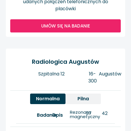
udanych połączeń telefonicznych do
placówki
UMÓW SIĘ NA BADANIE
Radiologica Augustów
Szpitalna 12
16-
Augustów
300
Normalna
Pilna
Rezonans
37
42
Badanie
Opis
magnetyczny