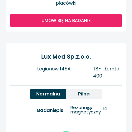
placówki
UMÓW SIĘ NA BADANIE
Lux Med Sp.z.o.o.
Legionów 145A
18-
Łomża
400
Normalna
Pilna
Rezonans
18
14
Badanie
Opis
magnetyczny