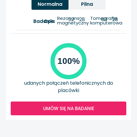
Normalna
Pilna
Rezonans
Tomografia
52
28
63
28
Badanie
Opis
magnetyczny
komputerowa
100%
udanych połączeń telefonicznych do
placówki
UMÓW SIĘ NA BADANIE