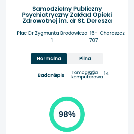
Samodzielny Publiczny
Psychiatryczny Zakład Opieki
Zdrowotnej im. dr St. Deresza
Plac Dr Zygmunta Brodowicza
16-
Choroszcz
1
707
Normalna
Pilna
Tomografia
55
14
Badanie
Opis
komputerowa
98%