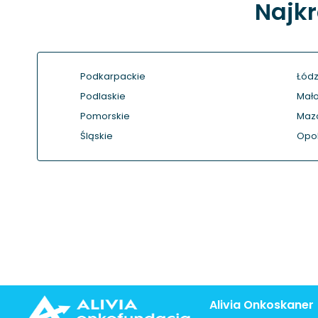
Najkr
Podkarpackie
Łódz
Podlaskie
Mało
Pomorskie
Maz
Śląskie
Opol
Alivia Onkoskaner