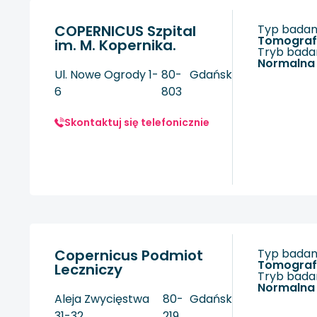
COPERNICUS Szpital
Typ badani
tomogra
im. M. Kopernika.
Tryb badan
Normalna
Ul. Nowe Ogrody 1-
80-
Gdańsk
6
803
Skontaktuj się telefonicznie
Copernicus Podmiot
Typ badani
tomogra
Leczniczy
Tryb badan
Normalna
Aleja Zwycięstwa
80-
Gdańsk
31-32
219