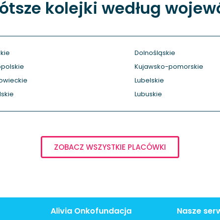
ótsze kolejki według woje
kie
Dolnośląskie
polskie
Kujawsko-pomorskie
owieckie
Lubelskie
skie
Lubuskie
ZOBACZ WSZYSTKIE PLACÓWKI
Alivia Onkofundacja
Nasze ser