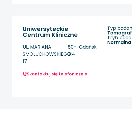
Uniwersyteckie
Typ badani
tomogra
Centrum Kliniczne
Tryb badan
Normalna
UL. MARIANA
80-
Gdańsk
SMOLUCHOWSKIEGO
214
17
Skontaktuj się telefonicznie