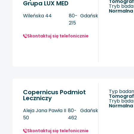
tomogra
Grupa LUX MED
Tryb badan
Normalna
Wileńska 44
80-
Gdańsk
215
Skontaktuj się telefonicznie
Copernicus Podmiot
Typ badani
tomogra
Leczniczy
Tryb badan
Normalna
Aleja Jana Pawła II
80-
Gdańsk
50
462
Skontaktuj się telefonicznie