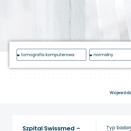
Wojewódz
Szpital Swissmed –
Typ badani