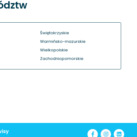
wództw
Świętokrzyskie
Warmińsko-mazurskie
Wielkopolskie
Zachodniopomorskie
wisy