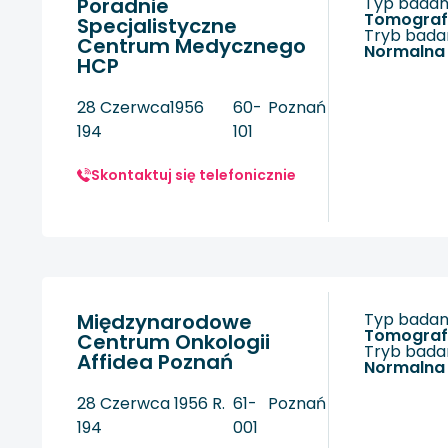
Poradnie
Typ badani
tomogra
Specjalistyczne
Tryb badan
Centrum Medycznego
Normalna
HCP
28 Czerwca1956
60-
Poznań
194
101
Skontaktuj się telefonicznie
Międzynarodowe
Typ badani
tomogra
Centrum Onkologii
Tryb badan
Affidea Poznań
Normalna
28 Czerwca 1956 R.
61-
Poznań
194
001