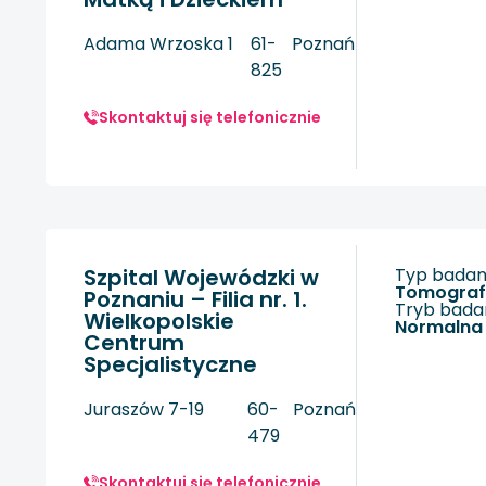
Adama Wrzoska 1
61-
Poznań
825
Skontaktuj się telefonicznie
Szpital Wojewódzki w
Typ badani
tomogra
Poznaniu – Filia nr. 1.
Tryb badan
Wielkopolskie
Normalna
Centrum
Specjalistyczne
Juraszów 7-19
60-
Poznań
479
Skontaktuj się telefonicznie