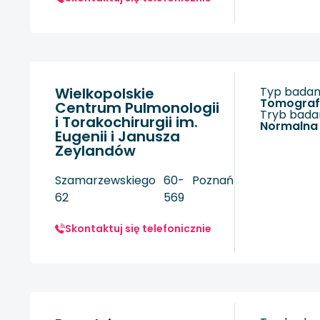
Wielkopolskie
Typ badani
tomogra
Centrum Pulmonologii
Tryb badan
i Torakochirurgii im.
Normalna
Eugenii i Janusza
Zeylandów
Szamarzewskiego
60-
Poznań
62
569
Skontaktuj się telefonicznie