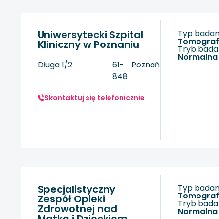
Uniwersytecki Szpital
Typ badani
tomogra
Kliniczny w Poznaniu
Tryb badan
Normalna
Długa 1/2
61-
Poznań
848
Skontaktuj się telefonicznie
Specjalistyczny
Typ badani
tomogra
Zespół Opieki
Tryb badan
Zdrowotnej nad
Normalna
Matką i Dzieckiem