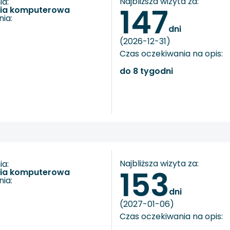
Najbliższa wizyta za:
a:
147
fia komputerowa
ia:
dni
(2026-12-31)
Czas oczekiwania na opis:
do 8 tygodni
Najbliższa wizyta za:
a:
153
fia komputerowa
ia:
dni
(2027-01-06)
Czas oczekiwania na opis: