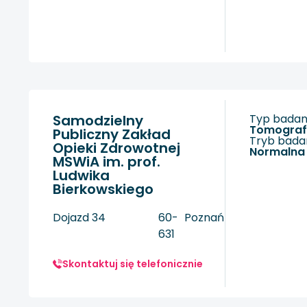
Samodzielny
Typ badani
tomogra
Publiczny Zakład
Tryb badan
Opieki Zdrowotnej
Normalna
MSWiA im. prof.
Ludwika
Bierkowskiego
Dojazd 34
60-
Poznań
631
Skontaktuj się telefonicznie