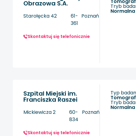
tomogra
Obrazowa S.A.
Tryb badan
Normalna
Starołęcka 42
61-
Poznań
361
Skontaktuj się telefonicznie
Szpital Miejski im.
Typ badani
tomogra
Franciszka Raszei
Tryb badan
Normalna
Mickiewicza 2
60-
Poznań
834
Skontaktuj się telefonicznie