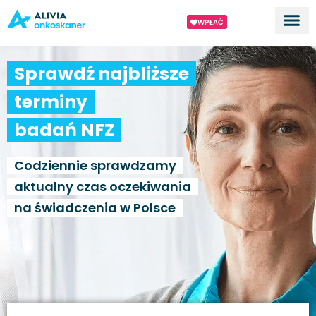
WPŁAĆ
Dla ek
O proj
Sprawdź najbliższe
terminy
badań NFZ
Codziennie sprawdzamy
aktualny czas oczekiwania
na świadczenia w Polsce