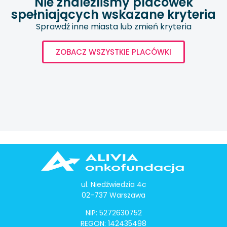
Nie znaleźliśmy placówek
spełniających wskazane kryteria
Sprawdź inne miasta lub zmień kryteria
ZOBACZ WSZYSTKIE PLACÓWKI
ul. Niedźwiedzia 4c
02-737 Warszawa
NIP: 5272630752
REGON: 142435498