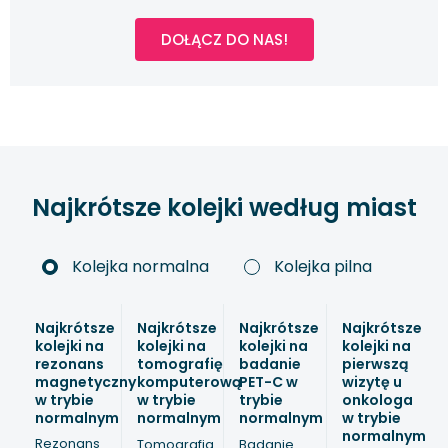
DOŁĄCZ DO NAS!
Najkrótsze kolejki według miast
Kolejka normalna
Kolejka pilna
Najkrótsze
Najkrótsze
Najkrótsze
Najkrótsze
kolejki na
kolejki na
kolejki na
kolejki na
rezonans
tomografię
badanie
pierwszą
magnetyczny
komputerową
PET-C w
wizytę u
w trybie
w trybie
trybie
onkologa
normalnym
normalnym
normalnym
w trybie
normalnym
Rezonans
Tomografia
Badanie