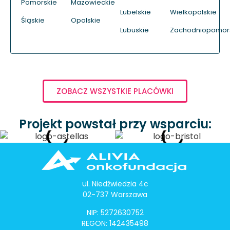
Pomorskie
Mazowieckie
Lubelskie
Wielkopolskie
Śląskie
Opolskie
Lubuskie
Zachodniopomor
ZOBACZ WSZYSTKIE PLACÓWKI
Projekt powstał przy wsparciu:
ul. Niedźwiedzia 4c
02-737 Warszawa
NIP: 5272630752
REGON: 142435498