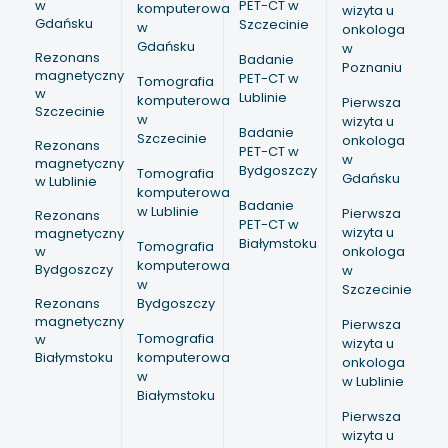
w
PET-CT w
komputerowa
wizyta u
Gdańsku
Szczecinie
w
onkologa
Gdańsku
w
Rezonans
Badanie
Poznaniu
magnetyczny
PET-CT w
Tomografia
w
Lublinie
komputerowa
Pierwsza
Szczecinie
w
wizyta u
Badanie
Szczecinie
onkologa
Rezonans
PET-CT w
w
magnetyczny
Bydgoszczy
Tomografia
Gdańsku
w Lublinie
komputerowa
Badanie
w Lublinie
Pierwsza
Rezonans
PET-CT w
wizyta u
magnetyczny
Białymstoku
Tomografia
w
onkologa
komputerowa
Bydgoszczy
w
w
Szczecinie
Rezonans
Bydgoszczy
magnetyczny
Pierwsza
Tomografia
w
wizyta u
Białymstoku
komputerowa
onkologa
w
w Lublinie
Białymstoku
Pierwsza
wizyta u