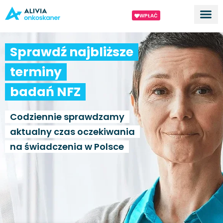
WPŁAĆ
Dla ek
O proj
Sprawdź najbliższe
terminy
badań NFZ
Codziennie sprawdzamy
aktualny czas oczekiwania
na świadczenia w Polsce