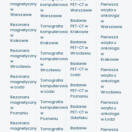
magnetyczny
Pierwsza
komputerowa
PET-CT w
w
wizyta u
w
Warszawie
Warszawie
onkologa
Warszawie
Badanie
w
Rezonans
Tomografia
PET-CT w
Warszawie
magnetyczny
komputerowa
Krakowie
w
Pierwsza
w
Krakowie
Badanie
wizyta u
Krakowie
PET-CT w
onkologa
Rezonans
Tomografia
Wrocławiu
w
magnetyczny
komputerowa
Krakowie
w
Badanie
w
Wrocławiu
PET-CT w
Pierwsza
Wrocławiu
Łodzi
wizyta u
Rezonans
Tomografia
onkologa
magnetyczny
Badanie
komputerowa
w
w Łodzi
PET-CT w
w Łodzi
Wrocławiu
Poznaniu
Rezonans
Tomografia
magnetyczny
Pierwsza
Badanie
komputerowa
w
wizyta u
PET-CT w
Poznaniu
w
onkologa
Gdańsku
Poznaniu
w Łodzi
Rezonans
Badanie
magnetyczny
Tomografia
Pierwsza