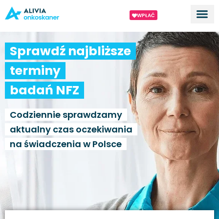
WPŁAĆ
Dla ek
O proj
Sprawdź najbliższe
terminy
badań NFZ
Codziennie sprawdzamy
aktualny czas oczekiwania
na świadczenia w Polsce