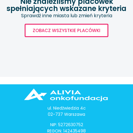
Nie znaleźliśmy placówek
spełniających wskazane kryteria
Sprawdź inne miasta lub zmień kryteria
ZOBACZ WSZYSTKIE PLACÓWKI
ul. Niedźwiedzia 4c
02-737 Warszawa
NIP: 5272630752
REGON: 142435498