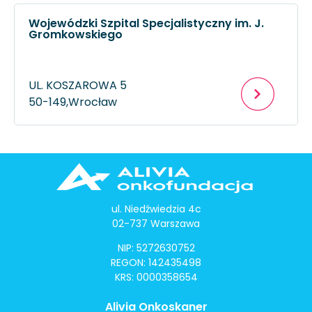
Wojewódzki Szpital Specjalistyczny im. J.
Gromkowskiego
UL. KOSZAROWA 5
50-149,
Wrocław
ul. Niedźwiedzia 4c
02-737 Warszawa
NIP: 5272630752
REGON: 142435498
KRS: 0000358654
Alivia Onkoskaner