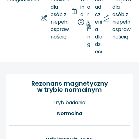
dla
in
a
ad
dla
osób z
d
r
cz
osób z
niepełn
a
k
eni
niepełn
ospraw
i
a
ospraw
nością
n
dla
nością
g
dzi
eci
Rezonans magnetyczny
w trybie normalnym
Tryb badania:
Normalna