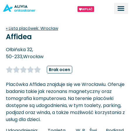
WPŁAĆ
Dla ek
O proj
« Lista placówek:
Wrocław
Affidea
Ołbińska 32,
50-233,
Wrocław
Brak ocen
Placówka Affidea znajduje się we Wrocławiu. Oferuje
badania takie jak rezonans magnetyczny oraz
tomografia komputerowa. Na terenie placówki
dostępne są udogodnienia, w tym toalety, parking,
podjazd oraz winda, a także możliwość korzystania z
usług dla dzieci.
Udogodnienia:
Toaleta
W
P
Świ
Podjazd