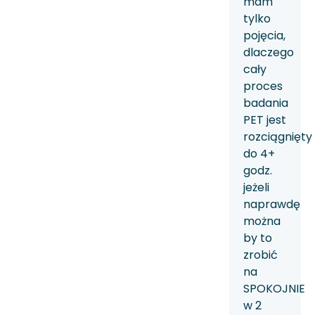
mam
tylko
pojęcia,
dlaczego
cały
proces
badania
PET jest
rozciągnięty
do 4+
godz.
jeżeli
naprawdę
można
by to
zrobić
na
SPOKOJNIE
w 2