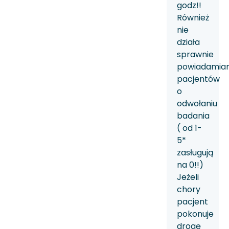
godz!!
Również
nie
działa
sprawnie
powiadamian
pacjentów
o
odwołaniu
badania
( od 1-
5*
zasługują
na 0!!)
Jeżeli
chory
pacjent
pokonuje
drogę