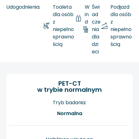
Udogodnienia:
Toaleta
W
Świ
Podjazd
dla osób
in
ad
dla osób
z
d
cze
z
niepełno
a
nia
niepełno
sprawno
dla
sprawno
ścią
dzi
ścią
eci
PET-CT
w trybie normalnym
Tryb badania:
Normalna