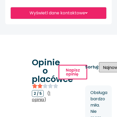
Wyświetl dane kontaktowe
Opinie
Sortuj:
o
Napisz
opinię
placówce
Obsługa
(
1
2 / 5
bardzo
opinia
)
miła.
Nie