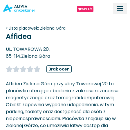
WPŁAĆ
Dla ek
O proj
« Lista placówek:
Zielona Góra
Affidea
UL. TOWAROWA 20,
65-114,
Zielona Góra
Brak ocen
Affidea Zielona Góra przy ulicy Towarowej 20 to
placówka oferująca badania z zakresu rezonansu
magnetycznego oraz tomografii komputerowej.
Obiekt zapewnia wygodne udogodnienia, w tym
parking, toalety oraz dostępność dla osób z
niepełnosprawnościami. Placówka znajduje się w
Zielonej Górze, co umożliwia łatwy dostęp dla