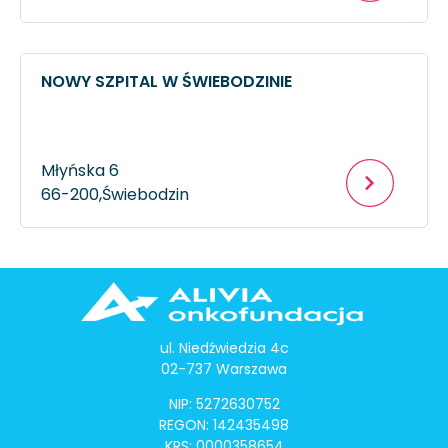
NOWY SZPITAL W ŚWIEBODZINIE
Młyńska 6
66-200,
Świebodzin
ul. Niedźwiedzia 4c
02-737 Warszawa
NIP: 5272630752
REGON: 142435498
KRS: 0000358654