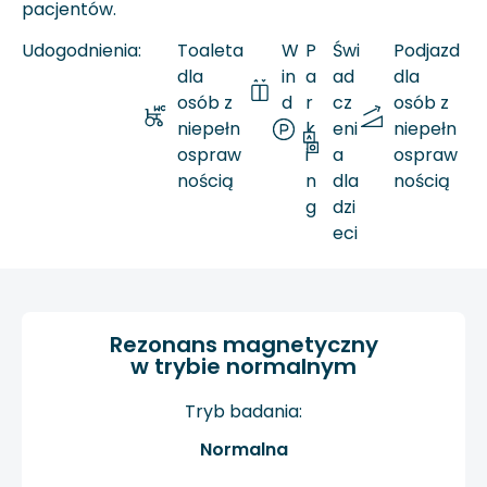
pacjentów.
Udogodnienia:
Toaleta
W
P
Świ
Podjazd
dla
in
a
ad
dla
osób z
d
r
cz
osób z
niepełn
a
k
eni
niepełn
ospraw
i
a
ospraw
nością
n
dla
nością
g
dzi
eci
Rezonans magnetyczny
w trybie normalnym
Tryb badania:
Normalna