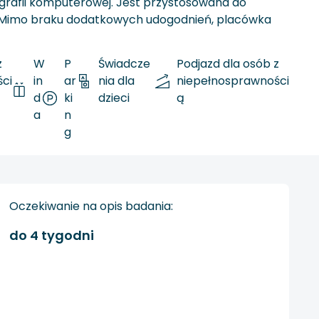
grafii komputerowej. Jest przystosowana do
h. Mimo braku dodatkowych udogodnień, placówka
z
W
P
Świadcze
Podjazd dla osób z
ci
in
ar
nia dla
niepełnosprawności
d
ki
dzieci
ą
a
n
g
Oczekiwanie na opis badania:
do 4 tygodni