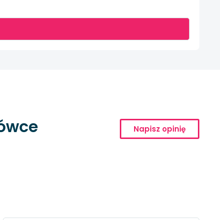
cówce
Napisz opinię