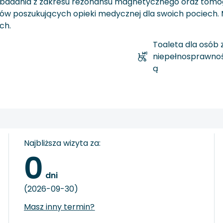
je badania z zakresu rezonansu magnetycznego oraz tomo
dziców poszukujących opieki medycznej dla swoich pociec
ch.
Toaleta dla osób 
niepełnosprawnoś
ą
Najbliższa wizyta za:
0
 dni
(2026-09-30)
Masz inny termin?