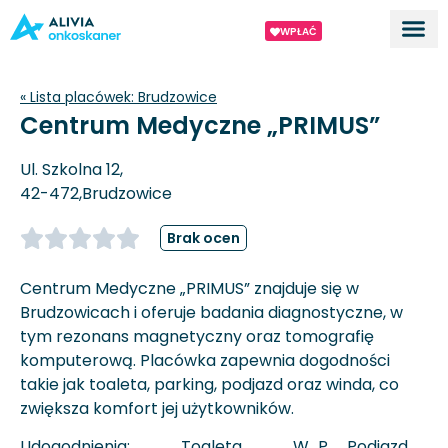
WPŁAĆ
Dla ek
O proj
« Lista placówek:
Brudzowice
Centrum Medyczne „PRIMUS”
Ul. Szkolna 12,
42-472,
Brudzowice
Brak ocen
Centrum Medyczne „PRIMUS” znajduje się w
Brudzowicach i oferuje badania diagnostyczne, w
tym rezonans magnetyczny oraz tomografię
komputerową. Placówka zapewnia dogodności
takie jak toaleta, parking, podjazd oraz winda, co
zwiększa komfort jej użytkowników.
Udogodnienia:
Toaleta
W
P
Podjazd