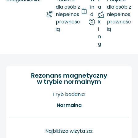
dla osób z
in
a
dla osób z
niepełnos
d
r
niepełnos
prawnośc
a
k
prawnośc
ią
i
ią
n
g
Rezonans magnetyczny
w trybie normalnym
Tryb badania:
Normalna
Najbliższa wizyta za: