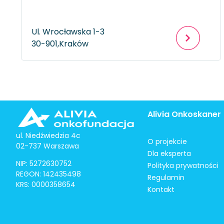
Ul. Wrocławska 1-3
30-901,
Kraków
Alivia Onkoskaner
ul. Niedźwiedzia 4c
O projekcie
02-737 Warszawa
Dla eksperta
NIP: 5272630752
Polityka prywatności
REGON: 142435498
Regulamin
KRS: 0000358654
Kontakt