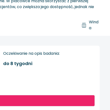
yczne. W placówce można skorzystać z pierwszej
jentów, co zwiększa jego dostępność, jednak nie
Wind
a
Oczekiwanie na opis badania:
do 8 tygodni