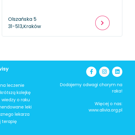
Olszańska 5
31-513,
Kraków
wisy
Dodajemy odwagi chorym na
i na leczenie
raka!
krótszą kolejkę
 wiedzy o raku
Więcej o nas:
mendowane leki
www.alivia.org.pl
aznego lekarza
j terapię