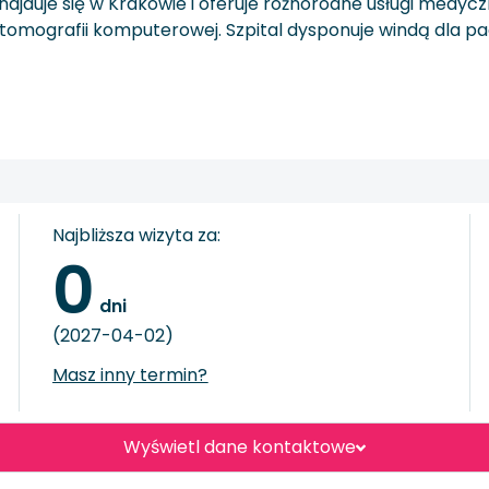
 znajduje się w Krakowie i oferuje różnorodne usługi med
omografii komputerowej. Szpital dysponuje windą dla pac
Najbliższa wizyta za:
0
 dni
(2027-04-02)
Masz inny termin?
Wyświetl dane kontaktowe