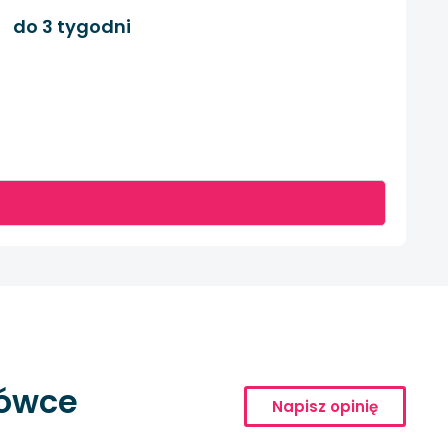
do 3 tygodni
cówce
Napisz opinię