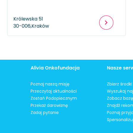
Królewska 51
30-006,
Kraków
Alivia Onkofundacja
Nasze ser
Poznaj naszą misję
Zbierz środk
Przeczytaj aktualności
Wyszukaj naj
Zostań Podopiecznym
Zobacz bazę
Przekaż darowiznę
Znajdź reko
Zadaj pytanie
Poznaj przyj
Spersonalizu