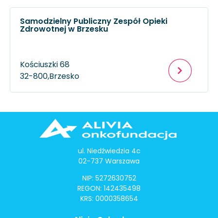
Samodzielny Publiczny Zespół Opieki
Zdrowotnej w Brzesku
Kościuszki 68
32-800,
Brzesko
ul. Niedźwiedzia 4c
02-737 Warszawa
NIP: 5272630752
REGON: 142435498
KRS: 0000358654