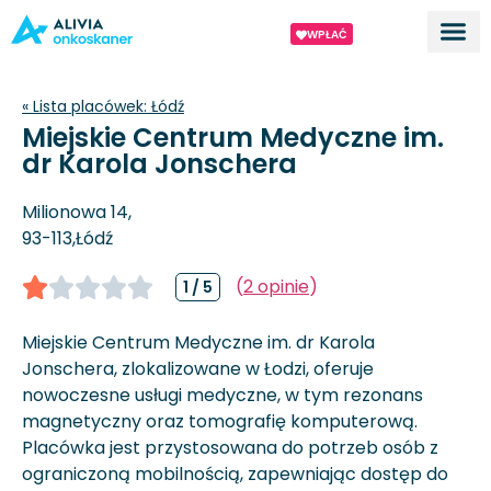
WPŁAĆ
Dla ek
O proj
« Lista placówek:
Łódź
Miejskie Centrum Medyczne im.
dr Karola Jonschera
Milionowa 14,
93-113,
Łódź
(
2 opinie
)
1 / 5
Miejskie Centrum Medyczne im. dr Karola
Jonschera, zlokalizowane w Łodzi, oferuje
nowoczesne usługi medyczne, w tym rezonans
magnetyczny oraz tomografię komputerową.
Placówka jest przystosowana do potrzeb osób z
ograniczoną mobilnością, zapewniając dostęp do