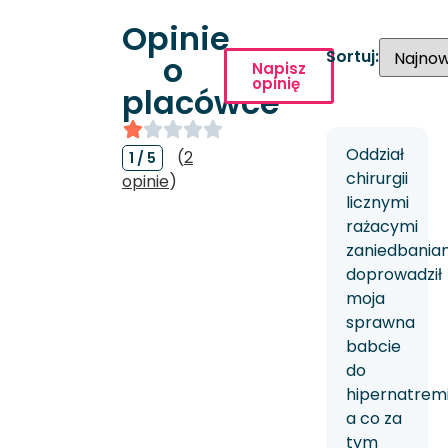
Opinie
Sortuj:
o
Napisz
opinię
placówce
Oddział
(
2
1 / 5
chirurgii
opinie
)
licznymi
rażacymi
zaniedbania
doprowadził
moja
sprawna
babcie
do
hipernatremi
a co za
tym