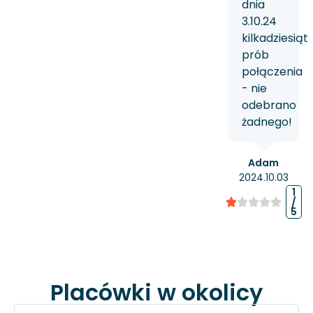
dnia
3.10.24
kilkadziesiąt
prób
połączenia
- nie
odebrano
żadnego!
Adam
2024.10.03
1
/
5
Placówki w okolicy