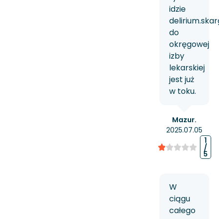
idzie
delirium.ska
do
okręgowej
izby
lekarskiej
jest już
w toku.
Mazur.
2025.07.05
1
/
5
W
ciągu
całego