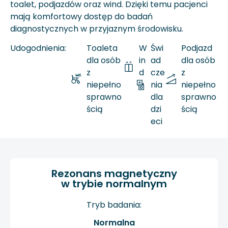
toalet, podjazdów oraz wind. Dzięki temu pacjenci
mają komfortowy dostęp do badań
diagnostycznych w przyjaznym środowisku.
Udogodnienia:
Toaleta
W
Świ
Podjazd
dla osób
in
ad
dla osób
z
d
cze
z
niepełno
a
nia
niepełno
sprawno
dla
sprawno
ścią
dzi
ścią
eci
Rezonans magnetyczny
w trybie normalnym
Tryb badania:
Normalna