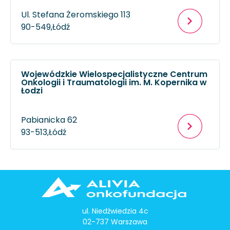
Ul. Stefana Żeromskiego 113
90-549,
Łódź
Wojewódzkie Wielospecjalistyczne Centrum
Onkologii i Traumatologii im. M. Kopernika w
Łodzi
Pabianicka 62
93-513,
Łódź
ul. Niedźwiedzia 4c
02-737 Warszawa