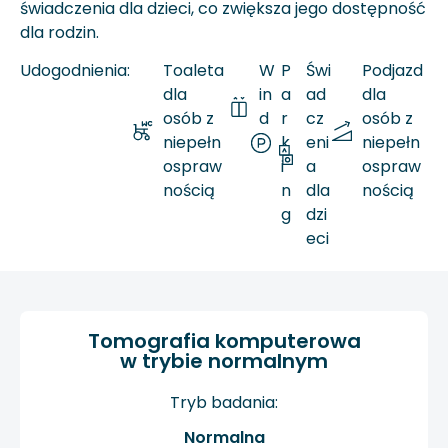
świadczenia dla dzieci, co zwiększa jego dostępność
dla rodzin.
Udogodnienia:
Toaleta
W
P
Świ
Podjazd
dla
in
a
ad
dla
osób z
d
r
cz
osób z
niepełn
a
k
eni
niepełn
ospraw
i
a
ospraw
nością
n
dla
nością
g
dzi
eci
Tomografia komputerowa
w trybie normalnym
Tryb badania:
Normalna