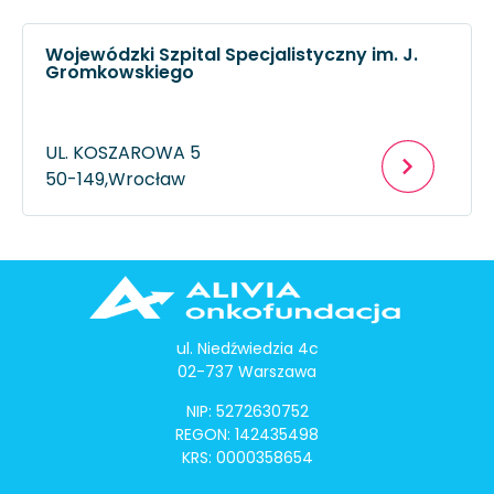
Wojewódzki Szpital Specjalistyczny im. J.
Gromkowskiego
UL. KOSZAROWA 5
50-149,
Wrocław
ul. Niedźwiedzia 4c
02-737 Warszawa
NIP: 5272630752
REGON: 142435498
KRS: 0000358654