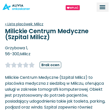
WPŁAĆ
Dla ek
O proj
« Lista placówek:
Milicz
Milickie Centrum Medyczne
(Szpital Milicz)
Grzybowa 1,
56-300,
Milicz
Brak ocen
Milickie Centrum Medyczne (Szpital Milicz) to
placówka medyczna z siedzibą w Miliczu, oferująca
usługi w zakresie tomografii komputerowej. Obiekt
jest przystosowany do potrzeb pacjentów,
posiadający udogodnienia takie jak toaleta, parking,
podjazd oraz winda. Szpital zapewnia również