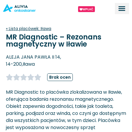
WPŁAĆ
Dla ek
O proj
« Lista placówek:
Iława
MR Diagnostic – Rezonans
magnetyczny w Iławie
ALEJA JANA PAWŁA II 14,
14-200,
Iława
Brak ocen
MR Diagnostic to placówka zlokalizowana w Iławie,
oferująca badania rezonansu magnetycznego.
Obiekt zapewnia dogodności, takie jak toaleta,
parking, podjazd oraz winda, co czyni go dostępnym
dla wszystkich pacjentów, w tym dzieci. Placówka
jest wyposażona w nowoczesny sprzęt