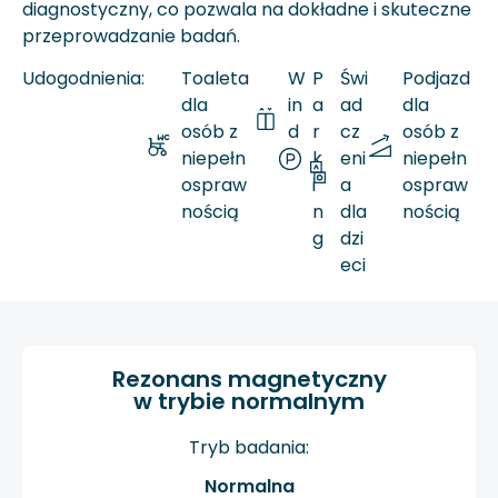
diagnostyczny, co pozwala na dokładne i skuteczne
przeprowadzanie badań.
Udogodnienia:
Toaleta
W
P
Świ
Podjazd
dla
in
a
ad
dla
osób z
d
r
cz
osób z
niepełn
a
k
eni
niepełn
ospraw
i
a
ospraw
nością
n
dla
nością
g
dzi
eci
Rezonans magnetyczny
w trybie normalnym
Tryb badania:
Normalna