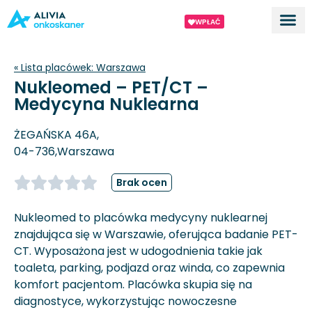
WPŁAĆ
Dla ek
O proj
« Lista placówek:
Warszawa
Nukleomed – PET/CT –
Medycyna Nuklearna
ŻEGAŃSKA 46A,
04-736,
Warszawa
Brak ocen
Nukleomed to placówka medycyny nuklearnej
znajdująca się w Warszawie, oferująca badanie PET-
CT. Wyposażona jest w udogodnienia takie jak
toaleta, parking, podjazd oraz winda, co zapewnia
komfort pacjentom. Placówka skupia się na
diagnostyce, wykorzystując nowoczesne