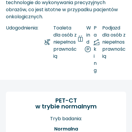
technologie do wykonywania precyzyjnych
obrazów, co jest istotne w przypadku pacjentów
onkologicznych.
Udogodnienia:
Toaleta
W
P
Podjazd
dla osób z
in
a
dla osób z
niepełnos
d
r
niepełnos
prawnośc
a
k
prawnośc
ią
i
ią
n
g
PET-CT
w trybie normalnym
Tryb badania:
Normalna