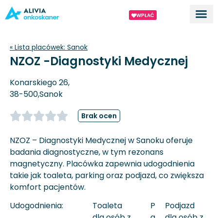
WPŁAĆ
Dla ek
O proj
« Lista placówek:
Sanok
NZOZ -Diagnostyki Medycznej
Konarskiego 26,
38-500,
Sanok
Brak ocen
NZOZ – Diagnostyki Medycznej w Sanoku oferuje
badania diagnostyczne, w tym rezonans
magnetyczny. Placówka zapewnia udogodnienia
takie jak toaleta, parking oraz podjazd, co zwiększa
komfort pacjentów.
Udogodnienia:
Toaleta
P
Podjazd
dla osób z
a
dla osób z