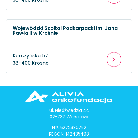
Wojewódzki Szpital Podkarpacki im. Jana
Pawła II w Krośnie
Korczyńska 57
38-400,
Krosno
ul. Niedźwiedzia 4c
02-737 Warszawa
NIP: 5272630752
REGON: 142435498