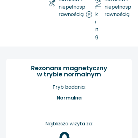
niepełnosp
r
niepełnosp
rawnością
k
rawnością
i
n
g
Rezonans magnetyczny
w trybie normalnym
Tryb badania:
Normalna
Najbliższa wizyta za: