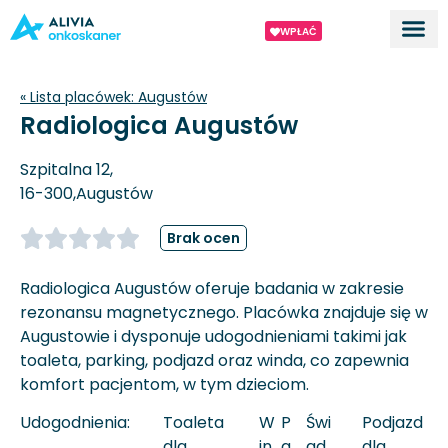
WPŁAĆ
Dla ek
O proj
« Lista placówek:
Augustów
Radiologica Augustów
Szpitalna 12,
16-300,
Augustów
Brak ocen
Radiologica Augustów oferuje badania w zakresie
rezonansu magnetycznego. Placówka znajduje się w
Augustowie i dysponuje udogodnieniami takimi jak
toaleta, parking, podjazd oraz winda, co zapewnia
komfort pacjentom, w tym dzieciom.
Udogodnienia:
Toaleta
W
P
Świ
Podjazd
dla
in
a
ad
dla