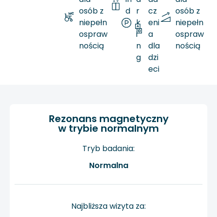
osób z
d
r
cz
osób z
niepełn
a
k
eni
niepełn
ospraw
i
a
ospraw
nością
n
dla
nością
g
dzi
eci
Rezonans magnetyczny
w trybie normalnym
Tryb badania:
Normalna
Najbliższa wizyta za: