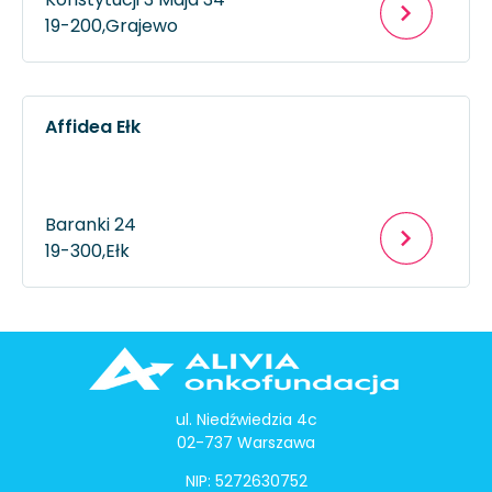
19-200,
Grajewo
Affidea Ełk
Baranki 24
19-300,
Ełk
ul. Niedźwiedzia 4c
02-737 Warszawa
NIP: 5272630752