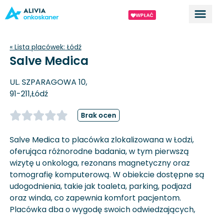
WPŁAĆ
Dla ek
O proj
« Lista placówek:
Łódź
Salve Medica
UL. SZPARAGOWA 10,
91-211,
Łódź
Brak ocen
Salve Medica to placówka zlokalizowana w Łodzi,
oferująca różnorodne badania, w tym pierwszą
wizytę u onkologa, rezonans magnetyczny oraz
tomografię komputerową. W obiekcie dostępne są
udogodnienia, takie jak toaleta, parking, podjazd
oraz winda, co zapewnia komfort pacjentom.
Placówka dba o wygodę swoich odwiedzających,