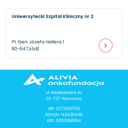
Uniwersytecki Szpital Kliniczny nr 2
Pl. Gen. Józefa Hallera 1
90-647,
Łódź
ul. Niedźwiedzia 4c
02-737 Warszawa
NIP: 5272630752
REGON: 142435498
KRS: 0000358654