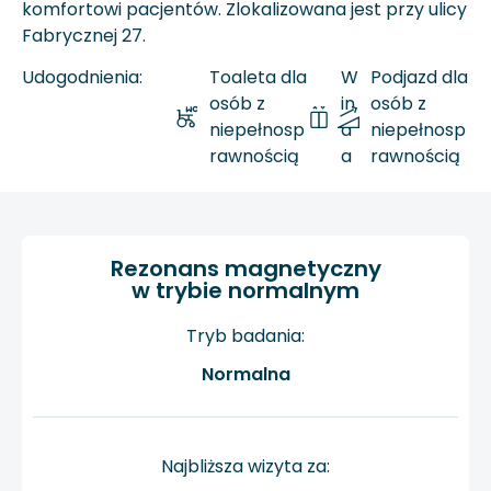
komfortowi pacjentów. Zlokalizowana jest przy ulicy
Fabrycznej 27.
Udogodnienia:
Toaleta dla
W
Podjazd dla
osób z
in
osób z
niepełnosp
d
niepełnosp
rawnością
a
rawnością
Rezonans magnetyczny
w trybie normalnym
Tryb badania:
Normalna
Najbliższa wizyta za: