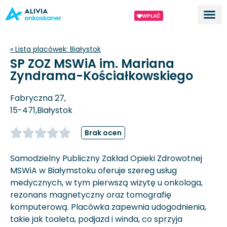
WPŁAĆ
Dla ek
O proj
« Lista placówek:
Białystok
SP ZOZ MSWiA im. Mariana
Zyndrama-Kościałkowskiego
Fabryczna 27,
15-471,
Białystok
Brak ocen
Samodzielny Publiczny Zakład Opieki Zdrowotnej
MSWiA w Białymstoku oferuje szereg usług
medycznych, w tym pierwszą wizytę u onkologa,
rezonans magnetyczny oraz tomografię
komputerową. Placówka zapewnia udogodnienia,
takie jak toaleta, podjazd i winda, co sprzyja