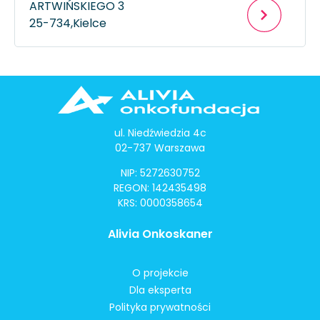
ARTWIŃSKIEGO 3
25-734,
Kielce
ul. Niedźwiedzia 4c
02-737 Warszawa
NIP: 5272630752
REGON: 142435498
KRS: 0000358654
Alivia Onkoskaner
O projekcie
Dla eksperta
Polityka prywatności