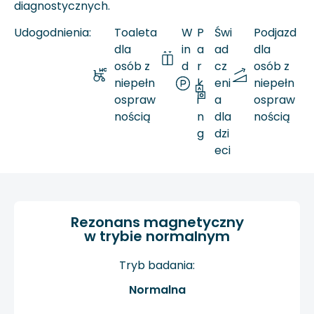
diagnostycznych.
Udogodnienia:
Toaleta
W
P
Świ
Podjazd
dla
in
a
ad
dla
osób z
d
r
cz
osób z
niepełn
a
k
eni
niepełn
ospraw
i
a
ospraw
nością
n
dla
nością
g
dzi
eci
Rezonans magnetyczny
w trybie normalnym
Tryb badania:
Normalna