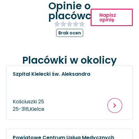
Opinie o
placówce
Napisz
opinię
Brak ocen
Placówki w okolicy
Szpital Kielecki św. Aleksandra
Kościuszki 25
25-316,
Kielce
Powiatowe Centrum Usług Medycznych