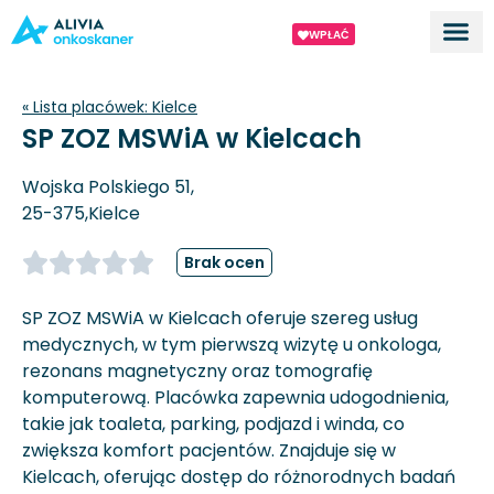
WPŁAĆ
Dla ek
O proj
« Lista placówek:
Kielce
SP ZOZ MSWiA w Kielcach
Wojska Polskiego 51,
25-375,
Kielce
Brak ocen
SP ZOZ MSWiA w Kielcach oferuje szereg usług
medycznych, w tym pierwszą wizytę u onkologa,
rezonans magnetyczny oraz tomografię
komputerową. Placówka zapewnia udogodnienia,
takie jak toaleta, parking, podjazd i winda, co
zwiększa komfort pacjentów. Znajduje się w
Kielcach, oferując dostęp do różnorodnych badań