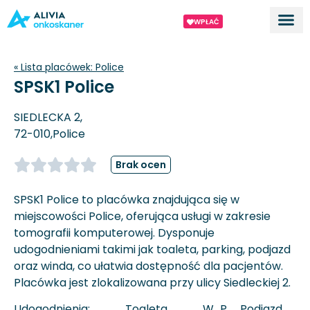
WPŁAĆ
Dla ek
O proj
« Lista placówek:
Police
SPSK1 Police
SIEDLECKA 2,
72-010,
Police
Brak ocen
SPSK1 Police to placówka znajdująca się w
miejscowości Police, oferująca usługi w zakresie
tomografii komputerowej. Dysponuje
udogodnieniami takimi jak toaleta, parking, podjazd
oraz winda, co ułatwia dostępność dla pacjentów.
Placówka jest zlokalizowana przy ulicy Siedleckiej 2.
Udogodnienia:
Toaleta
W
P
Podjazd