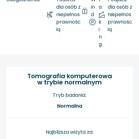
dla osób z
in
a
dla osób z
niepełnos
d
r
niepełnos
prawnośc
a
k
prawnośc
ią
i
ią
n
g
Tomografia komputerowa
w trybie normalnym
Tryb badania:
Normalna
Najbliższa wizyta za: