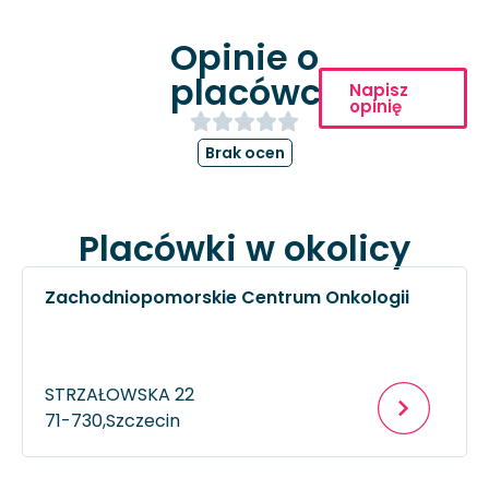
Opinie o
placówce
Napisz
opinię
Brak ocen
Placówki w okolicy
Zachodniopomorskie Centrum Onkologii
STRZAŁOWSKA 22
71-730,
Szczecin