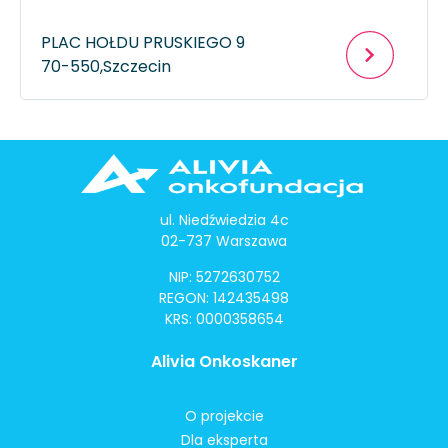
PLAC HOŁDU PRUSKIEGO 9
70-550,
Szczecin
ul. Niedźwiedzia 4c
02-737 Warszawa
NIP: 5272630752
REGON: 142435498
KRS: 0000358654
Alivia Onkoskaner
O projekcie
Dla eksperta