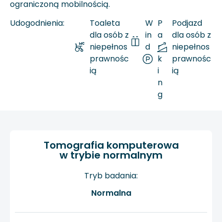
ograniczoną mobilnością.
Udogodnienia:
Toaleta
W
P
Podjazd
dla osób z
in
a
dla osób z
niepełnos
d
r
niepełnos
prawnośc
a
k
prawnośc
ią
i
ią
n
g
Tomografia komputerowa
w trybie normalnym
Tryb badania:
Normalna