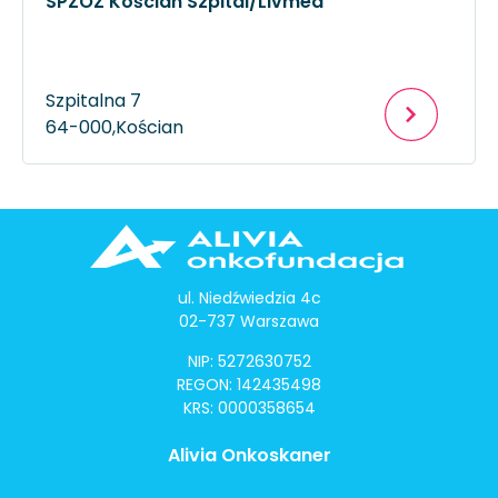
SPZOZ Kościan Szpital/Livmed
Szpitalna 7
64-000,
Kościan
ul. Niedźwiedzia 4c
02-737 Warszawa
NIP: 5272630752
REGON: 142435498
KRS: 0000358654
Alivia Onkoskaner