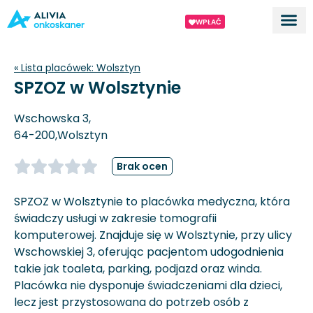
WPŁAĆ
Dla ek
O proj
« Lista placówek:
Wolsztyn
SPZOZ w Wolsztynie
Wschowska 3,
64-200,
Wolsztyn
Brak ocen
SPZOZ w Wolsztynie to placówka medyczna, która
świadczy usługi w zakresie tomografii
komputerowej. Znajduje się w Wolsztynie, przy ulicy
Wschowskiej 3, oferując pacjentom udogodnienia
takie jak toaleta, parking, podjazd oraz winda.
Placówka nie dysponuje świadczeniami dla dzieci,
lecz jest przystosowana do potrzeb osób z