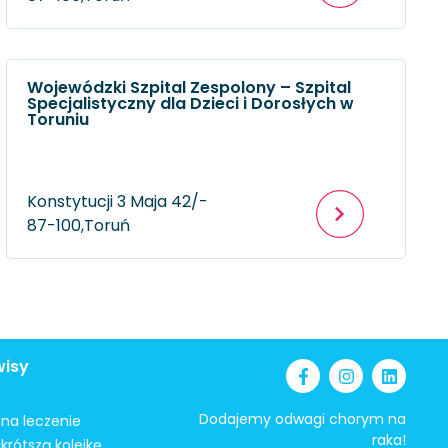
Wojewódzki Szpital Zespolony – Szpital
Specjalistyczny dla Dzieci i Dorosłych w
Toruniu
Konstytucji 3 Maja 42/-
87-100,
Toruń
wisy
Dodajemy odwagi chorym na
i na leczenie
raka!
krótszą kolejkę