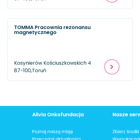
TOMMA Pracownia rezonansu
magnetycznego
Kosynierów Kościuszkowskich 4
87-100,
Toruń
Alivia Onkofundacja
Nasze ser
Poznaj naszą misję
Zbierz środk
Przeczytaj aktualności
Wyszukaj naj