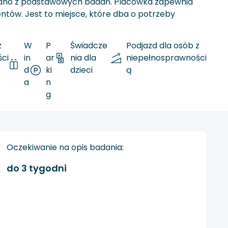
o jedno z podstawowych badań. Placówka zapewnia
ntów. Jest to miejsce, które dba o potrzeby
z
W
P
Świadcze
Podjazd dla osób z
ci
in
ar
nia dla
niepełnosprawności
d
ki
dzieci
ą
a
n
g
Oczekiwanie na opis badania:
do 3 tygodni