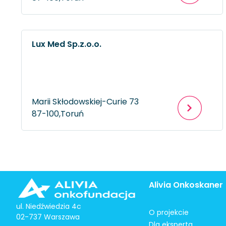
Lux Med Sp.z.o.o.
Marii Skłodowskiej-Curie 73
87-100,
Toruń
Alivia Onkoskaner
ul. Niedźwiedzia 4c
O projekcie
02-737 Warszawa
Dla eksperta