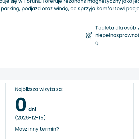
jduje się w Toruniu i oferuje rezonans magnetyczny jak
parking, podjazd oraz windę, co sprzyja komfortowi pacje
Toaleta dla osób 
niepełnosprawnoś
ą
Najbliższa wizyta za:
0
 dni
(2026-12-15)
Masz inny termin?