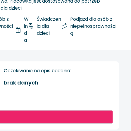
owa. Placówka jest dostosowana do potrzeb
la dzieci.
ób z
W
Świadczen
Podjazd dla osób z
wności
in
ia dla
niepełnosprawności
d
dzieci
ą
a
Oczekiwanie na opis badania:
brak danych