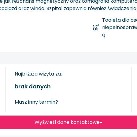
kie jak rezonans magnetyczny oraz tomografia komputer
podjazd oraz winda. Szpital zapewnia również świadczenia d
Toaleta dla os
niepełnospra
ą
Najbliższa wizyta za:
brak danych
Masz inny termin?
Wyświetl dane kontaktowe