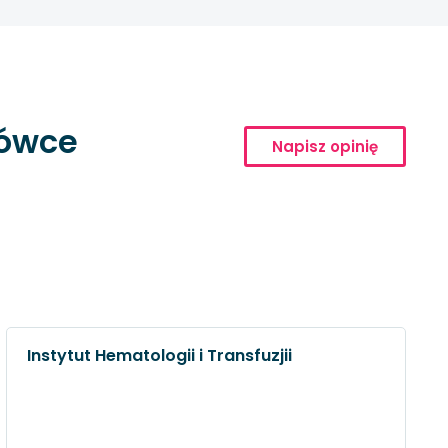
cówce
Napisz opinię
Instytut Hematologii i Transfuzjii