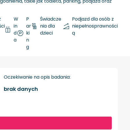
ienia, takie jak toaleta, parking, podjazd oraz
z
W
P
Świadcze
Podjazd dla osób z
ci
in
ar
nia dla
niepełnosprawności
d
ki
dzieci
ą
a
n
g
Oczekiwanie na opis badania:
brak danych