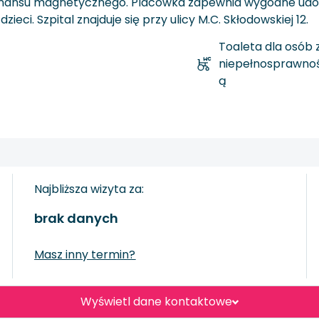
onansu magnetycznego. Placówka zapewnia wygodne udogodn
eci. Szpital znajduje się przy ulicy M.C. Skłodowskiej 12.
Toaleta dla osób 
niepełnosprawnoś
ą
Najbliższa wizyta za:
brak danych
Masz inny termin?
Wyświetl dane kontaktowe