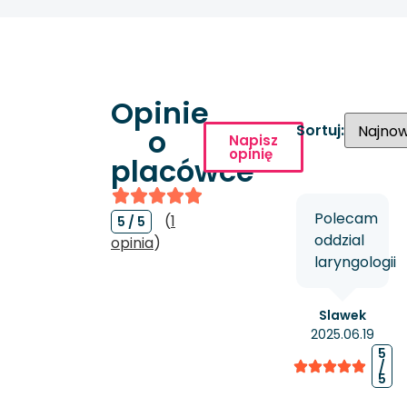
Opinie
Sortuj:
o
Napisz
opinię
placówce
Polecam
(
1
5 / 5
oddzial
opinia
)
laryngologii
Slawek
2025.06.19
5
/
5