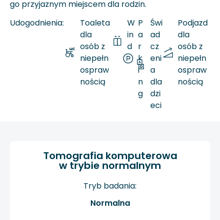
go przyjaznym miejscem dla rodzin.
Udogodnienia:
Toaleta
W
P
Świ
Podjazd
dla
in
a
ad
dla
osób z
d
r
cz
osób z
niepełn
a
k
eni
niepełn
ospraw
i
a
ospraw
nością
n
dla
nością
g
dzi
eci
Tomografia komputerowa
w trybie normalnym
Tryb badania:
Normalna