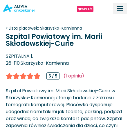
WPŁAĆ
Dla ek
O proj
« Lista placówek:
Skarżysko-Kamienna
Szpital Powiatowy im. Marii
Skłodowskiej-Curie
SZPITALNA 1,
26-110,
Skarżysko-Kamienna
(
1 opinia
)
5 / 5
Szpital Powiatowy im. Marii Skłodowskiej-Curie w
Skarżysku-Kamiennej oferuje badanie z zakresu
tomografii komputerowej. Placówka dysponuje
udogodnieniami takimi jak toaleta, parking, podjazd
oraz winda, co zwiększa komfort pacjentów. Szpital
zapewnia również świadczenia dla dzieci, co czyni