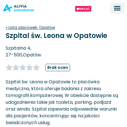
WPŁAĆ
Dla ek
O proj
« Lista placówek:
Opatów
Szpital św. Leona w Opatowie
Szpitalna 4,
27-500,
Opatów
Brak ocen
Szpital św. Leona w Opatowie to placówka
medyczna, która oferuje badania z zakresu
tomografii komputerowej. W obiekcie dostępne są
udogodnienia takie jak toaleta, parking, podjazd
oraz winda. Szpital zapewnia odpowiednie warunki
dla pacjentów, koncentrując się na jakości
świadczonych usług.