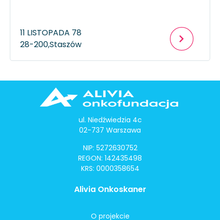
11 LISTOPADA 78
28-200,
Staszów
ul. Niedźwiedzia 4c
02-737 Warszawa
NIP: 5272630752
REGON: 142435498
KRS: 0000358654
Alivia Onkoskaner
O projekcie