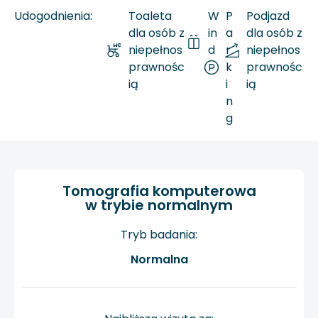
Udogodnienia:
Toaleta
W
P
Podjazd
dla osób z
in
a
dla osób z
niepełnos
d
r
niepełnos
prawnośc
a
k
prawnośc
ią
i
ią
n
g
Tomografia komputerowa
w trybie normalnym
Tryb badania:
Normalna