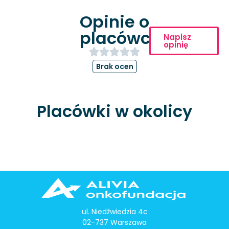
Opinie o
placówce
Napisz
opinię
Brak ocen
Placówki w okolicy
ul. Niedźwiedzia 4c
02-737 Warszawa