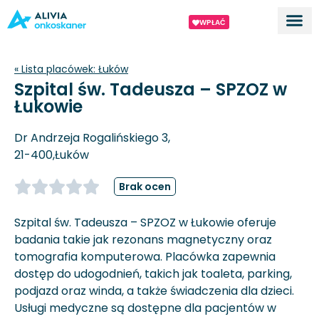
WPŁAĆ
Dla ek
O proj
« Lista placówek:
Łuków
Szpital św. Tadeusza – SPZOZ w
Łukowie
Dr Andrzeja Rogalińskiego 3,
21-400,
Łuków
Brak ocen
Szpital św. Tadeusza – SPZOZ w Łukowie oferuje
badania takie jak rezonans magnetyczny oraz
tomografia komputerowa. Placówka zapewnia
dostęp do udogodnień, takich jak toaleta, parking,
podjazd oraz winda, a także świadczenia dla dzieci.
Usługi medyczne są dostępne dla pacjentów w