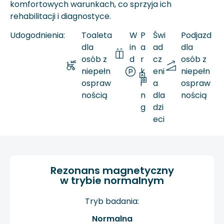
komfortowych warunkach, co sprzyja ich
rehabilitacji i diagnostyce.
Udogodnienia:
Toaleta
W
P
Świ
Podjazd
dla
in
a
ad
dla
osób z
d
r
cz
osób z
niepełn
a
k
eni
niepełn
ospraw
i
a
ospraw
nością
n
dla
nością
g
dzi
eci
Rezonans magnetyczny
w trybie normalnym
Tryb badania:
Normalna