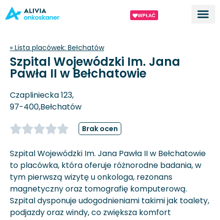
WPŁAĆ
Dla ek
O proj
« Lista placówek:
Bełchatów
Szpital Wojewódzki Im. Jana
Pawła II w Bełchatowie
Czapliniecka 123,
97-400,
Bełchatów
Brak ocen
Szpital Wojewódzki Im. Jana Pawła II w Bełchatowie
to placówka, która oferuje różnorodne badania, w
tym pierwszą wizytę u onkologa, rezonans
magnetyczny oraz tomografię komputerową.
Szpital dysponuje udogodnieniami takimi jak toalety,
podjazdy oraz windy, co zwiększa komfort