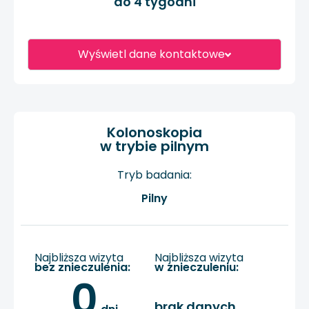
do 4 tygodni
Wyświetl dane kontaktowe
Kolonoskopia
w trybie pilnym
Tryb badania:
Pilny
Najbliższa wizyta
Najbliższa wizyta
bez znieczulenia:
w znieczuleniu:
0
brak danych