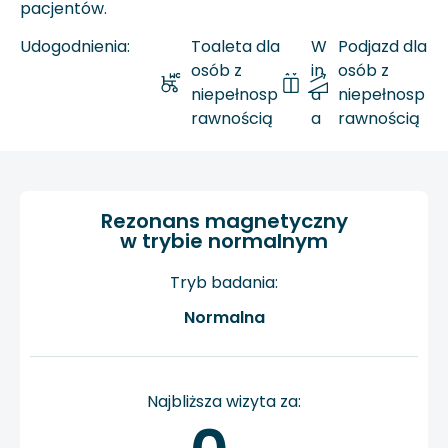
pacjentów.
Udogodnienia:
Toaleta dla
W
Podjazd dla
osób z
in
osób z
niepełnosp
d
niepełnosp
rawnością
a
rawnością
Rezonans magnetyczny
w trybie normalnym
Tryb badania:
Normalna
Najbliższa wizyta za: