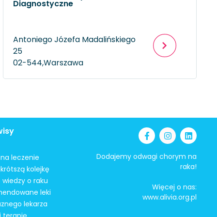
Diagnostyczne
Antoniego Józefa Madalińskiego
25
02-544,
Warszawa
wisy
Dodajemy odwagi chorym na
i na leczenie
raka!
krótszą kolejkę
 wiedzy o raku
Więcej o nas:
mendowane leki
www.alivia.org.pl
aznego lekarza
j terapię