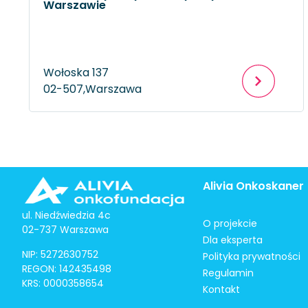
Warszawie
Wołoska 137
02-507,
Warszawa
Alivia Onkoskaner
ul. Niedźwiedzia 4c
O projekcie
02-737 Warszawa
Dla eksperta
NIP: 5272630752
Polityka prywatności
REGON: 142435498
Regulamin
KRS: 0000358654
Kontakt