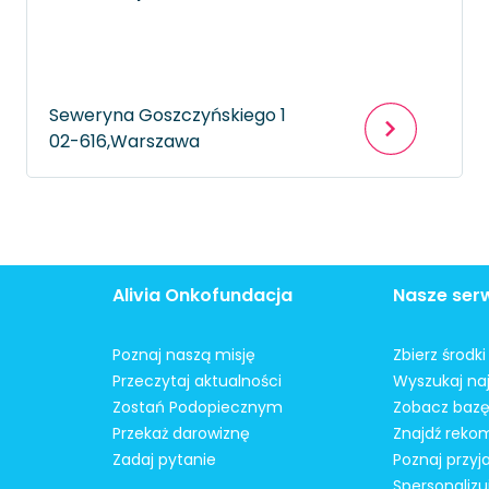
Seweryna Goszczyńskiego 1
02-616,
Warszawa
Alivia Onkofundacja
Nasze ser
Poznaj naszą misję
Zbierz środk
Przeczytaj aktualności
Wyszukaj naj
Zostań Podopiecznym
Zobacz bazę
Przekaż darowiznę
Znajdź reko
Zadaj pytanie
Poznaj przyj
Spersonalizu