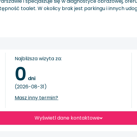
rszawie i specjalizuje się w diagnostyce obrazowej, of
tępność toalet. W okolicy brak jest parkingu i innych udog
Najbliższa wizyta za:
0
 dni
(2026-08-31)
Masz inny termin?
Wyświetl dane kontaktowe