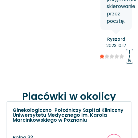
skierowanie
przez
pocztę.
Ryszard
2023.10.17
1
/
5
Placówki w okolicy
Ginekologiczno-Położniczy Szpital Kliniczny
Uniwersytetu Medycznego im. Karola
Marcinkowskiego w Poznaniu
Polna 33