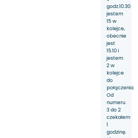
godz.10.30
jestem
15 w
kolejce,
obecnie
jest
15.10 i
jestem
2 w
kolejce
do
połączenia.
Od
numeru
3 do 2
czekałem
1
godzinę.