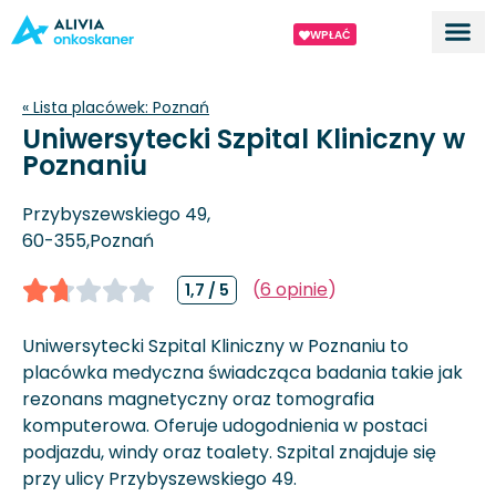
WPŁAĆ
Dla ek
O proj
« Lista placówek:
Poznań
Uniwersytecki Szpital Kliniczny w
Poznaniu
Przybyszewskiego 49,
60-355,
Poznań
(
6 opinie
)
1,7 / 5
Uniwersytecki Szpital Kliniczny w Poznaniu to
placówka medyczna świadcząca badania takie jak
rezonans magnetyczny oraz tomografia
komputerowa. Oferuje udogodnienia w postaci
podjazdu, windy oraz toalety. Szpital znajduje się
przy ulicy Przybyszewskiego 49.