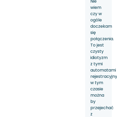
Nie
wiem
czy w
ogóle
doczekam
się
połączenia.
To jest
czysty
idiotyzm
z tymi
automatami
rejestracyjny
w tym
czasie
można
by
przejechać
z