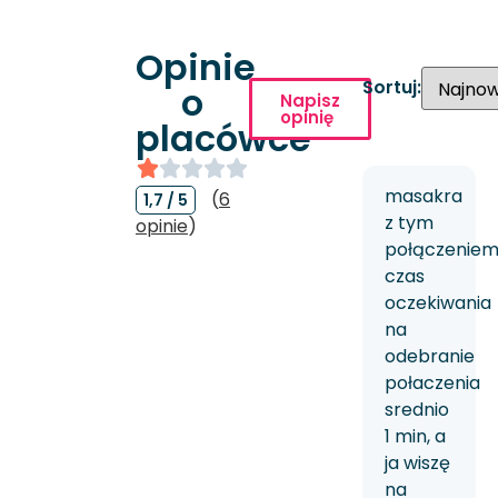
Opinie
Sortuj:
o
Napisz
opinię
placówce
masakra
(
6
1,7 / 5
z tym
opinie
)
połączeniem!
czas
oczekiwania
na
odebranie
połaczenia
srednio
1 min, a
ja wiszę
na