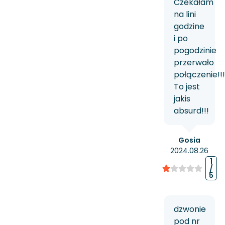
Czekałam
na lini
godzine
i po
pogodzinie
przerwało
połączenie!!!
To jest
jakis
absurd!!!
Gosia
2024.08.26
1
/
5
dzwonie
pod nr