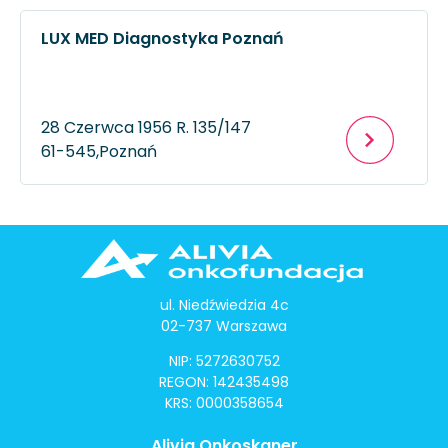
LUX MED Diagnostyka Poznań
28 Czerwca 1956 R. 135/147
61-545,
Poznań
ul. Niedźwiedzia 4c
02-737 Warszawa
NIP: 5272630752
REGON: 142435498
KRS: 0000358654
Alivia Onkoskaner