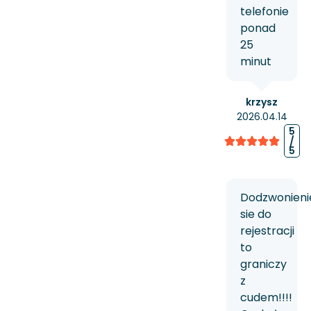
telefonie
ponad
25
minut
krzysz
2026.04.14
5
/
5
Dodzwonieni
sie do
rejestracji
to
graniczy
z
cudem!!!!