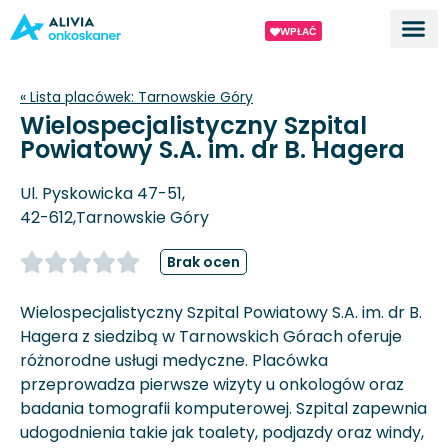
WPŁAĆ
Dla ek
O proj
« Lista placówek:
Tarnowskie Góry
Wielospecjalistyczny Szpital
Powiatowy S.A. im. dr B. Hagera
Ul. Pyskowicka 47-51,
42-612,
Tarnowskie Góry
Brak ocen
Wielospecjalistyczny Szpital Powiatowy S.A. im. dr B.
Hagera z siedzibą w Tarnowskich Górach oferuje
różnorodne usługi medyczne. Placówka
przeprowadza pierwsze wizyty u onkologów oraz
badania tomografii komputerowej. Szpital zapewnia
udogodnienia takie jak toalety, podjazdy oraz windy,