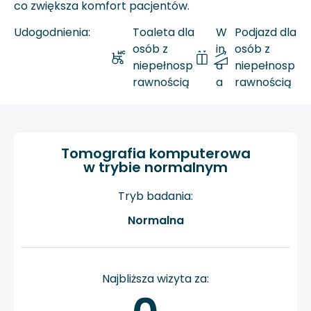
co zwiększa komfort pacjentów.
Udogodnienia:
Toaleta dla
W
Podjazd dla
osób z
in
osób z
niepełnosp
d
niepełnosp
rawnością
a
rawnością
Tomografia komputerowa
w trybie normalnym
Tryb badania:
Normalna
Najbliższa wizyta za: