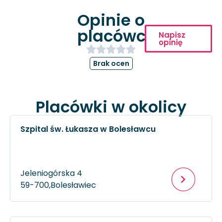
Opinie o
placówce
Napisz
opinię
Brak ocen
Placówki w okolicy
Szpital św. Łukasza w Bolesławcu
Jeleniogórska 4
59-700,
Bolesławiec