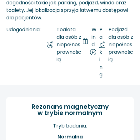
dogodności takie jak parking, podjazd, winda oraz
toalety. Jej lokalizacja sprzyja łatwemu dostępowi
dla pacjentów.
Udogodnienia:
Toaleta
W
P
Podjazd
dla osób z
in
a
dla osób z
niepełnos
d
r
niepełnos
prawnośc
a
k
prawnośc
ią
i
ią
n
g
Rezonans magnetyczny
w trybie normalnym
Tryb badania:
Normalna