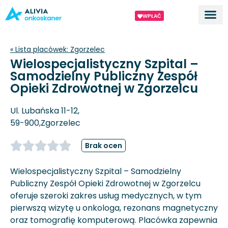
WPŁAĆ
Dla ek
O proj
« Lista placówek:
Zgorzelec
Wielospecjalistyczny Szpital –
Samodzielny Publiczny Zespół
Opieki Zdrowotnej w Zgorzelcu
Ul. Lubańska 11-12,
59-900,
Zgorzelec
Brak ocen
Wielospecjalistyczny Szpital – Samodzielny
Publiczny Zespół Opieki Zdrowotnej w Zgorzelcu
oferuje szeroki zakres usług medycznych, w tym
pierwszą wizytę u onkologa, rezonans magnetyczny
oraz tomografię komputerową. Placówka zapewnia