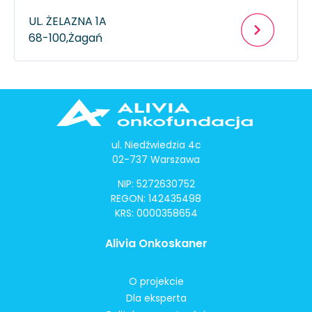
UL. ŻELAZNA 1A
68-100,
Żagań
ul. Niedźwiedzia 4c
02-737 Warszawa
NIP: 5272630752
REGON: 142435498
KRS: 0000358654
Alivia Onkoskaner
O projekcie
Dla eksperta