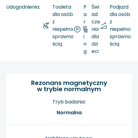
Udogodnienia:
Toaleta
P
Świ
Podjazd
dla osób
a
ad
dla osób
z
r
cze
z
niepełno
k
nia
niepełno
sprawno
i
dla
sprawno
ścią
n
dzi
ścią
g
eci
Rezonans magnetyczny
w trybie normalnym
Tryb badania:
Normalna