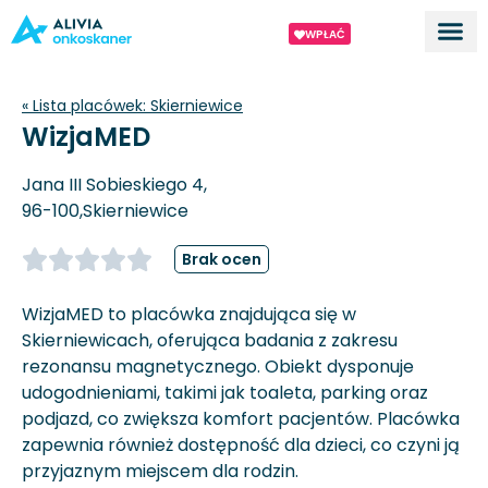
WPŁAĆ
Dla ek
O proj
« Lista placówek:
Skierniewice
WizjaMED
Jana III Sobieskiego 4,
96-100,
Skierniewice
Brak ocen
WizjaMED to placówka znajdująca się w
Skierniewicach, oferująca badania z zakresu
rezonansu magnetycznego. Obiekt dysponuje
udogodnieniami, takimi jak toaleta, parking oraz
podjazd, co zwiększa komfort pacjentów. Placówka
zapewnia również dostępność dla dzieci, co czyni ją
przyjaznym miejscem dla rodzin.