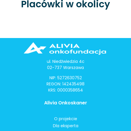
Placówki w okolicy
ul. Niedźwiedzia 4c
02-737 Warszawa
NIP: 5272630752
REGON: 142435498
KRS: 0000358654
Alivia Onkoskaner
O projekcie
Dla eksperta