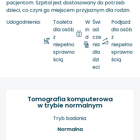
pacjentom. Szpital jest dostosowany do potrzeb
dzieci, co czyni go miejscem przyjaznym dla rodzin.
Udogodnienia:
Toaleta
W
Świ
Podjazd
dla osób
in
ad
dla osób
z
d
cze
z
niepełno
a
nia
niepełno
sprawno
dla
sprawno
ścią
dzi
ścią
eci
Tomografia komputerowa
w trybie normalnym
Tryb badania:
Normalna