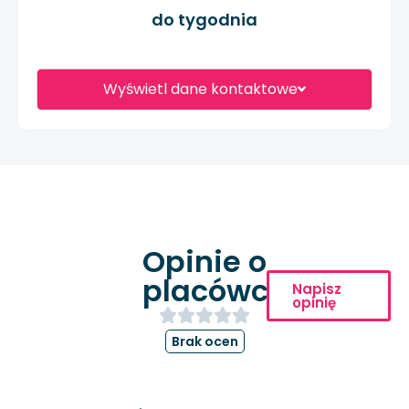
do tygodnia
Wyświetl dane kontaktowe
Opinie o
placówce
Napisz
opinię
Brak ocen