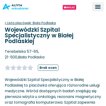
WPŁAĆ
Dla ek
O proj
« Lista placówek:
Biała Podlaska
Wojewódzki Szpital
Specjalistyczny w Białej
Podlaskiej
Terebelska 57-65,
21-500,
Biała Podlaska
Brak ocen
Wojewódzki Szpital Specjalistyczny w Białej
Podlaskiej to placówka oferująca różnorodne usługi
medyczne. Wśród dostępnych badań znajdują się
pierwsza wizyta u onkologa, rezonans magnetyczny
oraz tomografia komputerowa. Szpital zapewnia