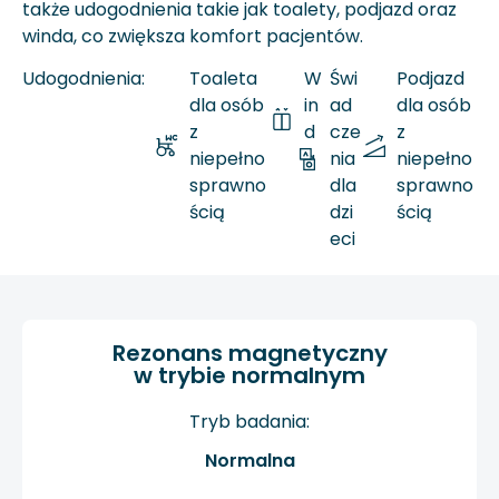
także udogodnienia takie jak toalety, podjazd oraz
winda, co zwiększa komfort pacjentów.
Udogodnienia:
Toaleta
W
Świ
Podjazd
dla osób
in
ad
dla osób
z
d
cze
z
niepełno
a
nia
niepełno
sprawno
dla
sprawno
ścią
dzi
ścią
eci
Rezonans magnetyczny
w trybie normalnym
Tryb badania:
Normalna