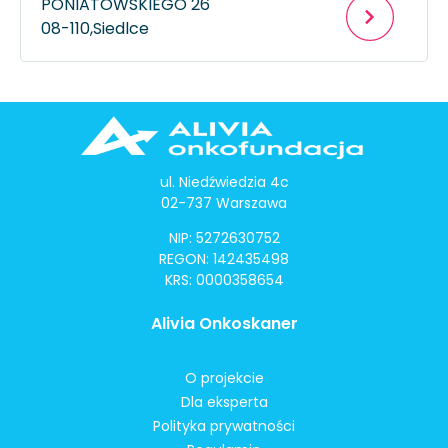
PONIATOWSKIEGO 26
08-110,
Siedlce
ul. Niedźwiedzia 4c
02-737 Warszawa
NIP: 5272630752
REGON: 142435498
KRS: 0000358654
Alivia Onkoskaner
O projekcie
Dla eksperta
Polityka prywatności