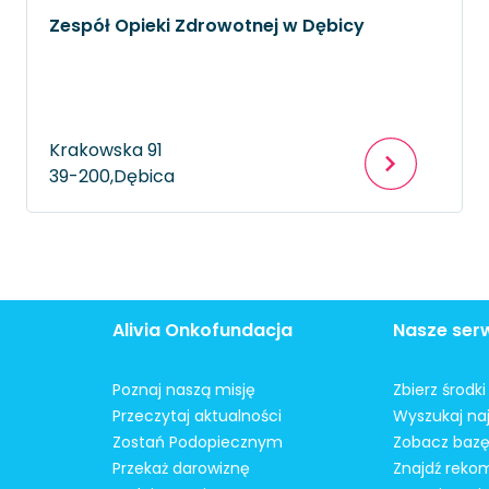
Zespół Opieki Zdrowotnej w Dębicy
Krakowska 91
39-200,
Dębica
Alivia Onkofundacja
Nasze ser
Poznaj naszą misję
Zbierz środk
Przeczytaj aktualności
Wyszukaj naj
Zostań Podopiecznym
Zobacz bazę
Przekaż darowiznę
Znajdź reko