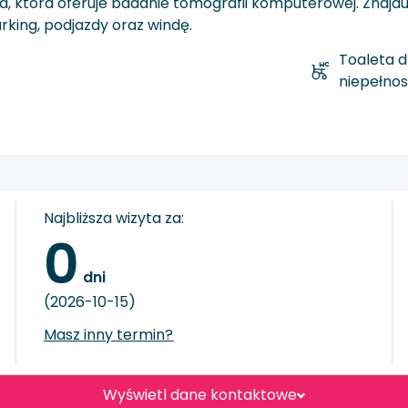
tóra oferuje badanie tomografii komputerowej. Znajduje 
king, podjazdy oraz windę.
Toaleta d
niepełno
Najbliższa wizyta za:
0
 dni
(2026-10-15)
Masz inny termin?
Wyświetl dane kontaktowe