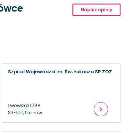
cówce
Napisz opinię
Szpital Wojewódzki im. Św. Łukasza SP ZOZ
Lwowska 178A
33-100,
Tarnów