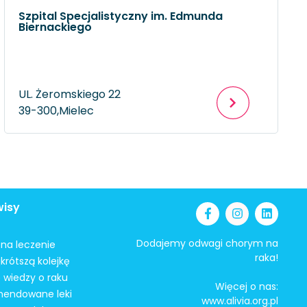
Szpital Specjalistyczny im. Edmunda
Biernackiego
UL. Żeromskiego 22
39-300,
Mielec
wisy
Dodajemy odwagi chorym na
i na leczenie
raka!
krótszą kolejkę
 wiedzy o raku
Więcej o nas:
mendowane leki
www.alivia.org.pl