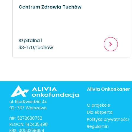
Centrum Zdrowia Tuchów
Szpitalna 1
33-170,
Tuchów
Alivia Onkoskaner
ul. Niedźwiedzia 4c
O projekcie
02-737 Warszawa
Dla eksperta
NIP: 5272630752
Polityka prywatności
REGON: 142435498
Regulamin
KRS: 0000358654