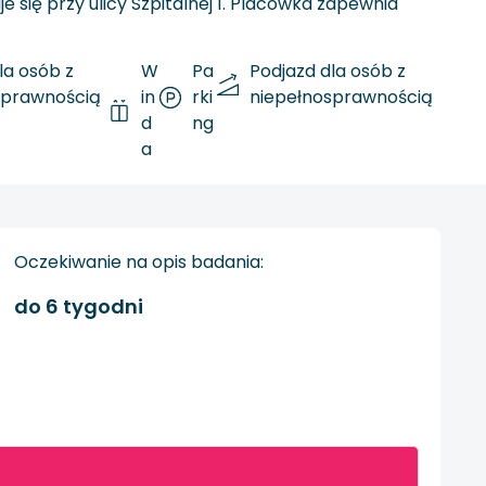
się przy ulicy Szpitalnej 1. Placówka zapewnia
la osób z
W
Pa
Podjazd dla osób z
sprawnością
in
rki
niepełnosprawnością
d
ng
a
Oczekiwanie na opis badania:
do 6 tygodni