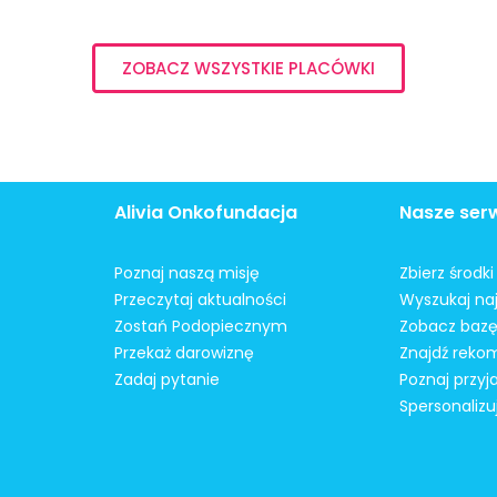
ZOBACZ WSZYSTKIE PLACÓWKI
Alivia Onkofundacja
Nasze ser
Poznaj naszą misję
Zbierz środk
Przeczytaj aktualności
Wyszukaj naj
Zostań Podopiecznym
Zobacz bazę
Przekaż darowiznę
Znajdź reko
Zadaj pytanie
Poznaj przyj
Spersonalizu