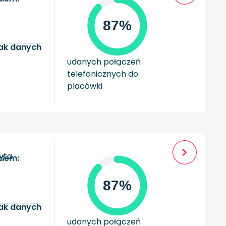
87%
ak danych
udanych połączeń
telefonicznych do
placówki
zyta
niem:
87%
ak danych
udanych połączeń