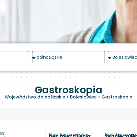
Gastroskopia
Województwo dolnośląskie
>
Bolesławiec
>
Gastroskopia
a:
Najbliższa wizyta
Najbliższa wi
bez znieczulenia:
ze znieczule