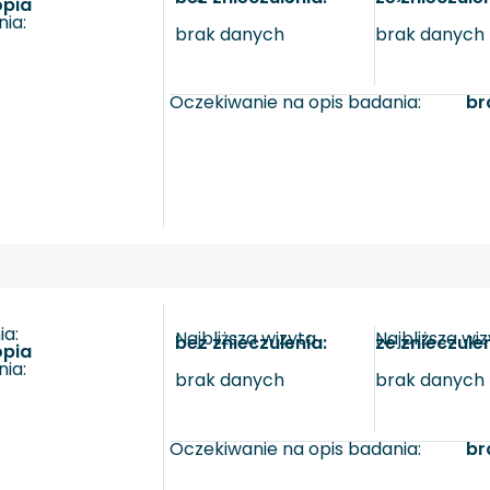
opia
ia:
brak danych
brak danych
Oczekiwanie na opis badania:
br
a:
Najbliższa wizyta
Najbliższa wi
bez znieczulenia:
ze znieczule
opia
ia:
brak danych
brak danych
Oczekiwanie na opis badania:
br