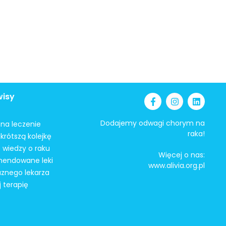
wisy
Dodajemy odwagi chorym na
i na leczenie
raka!
krótszą kolejkę
 wiedzy o raku
Więcej o nas:
mendowane leki
www.alivia.org.pl
aznego lekarza
j terapię