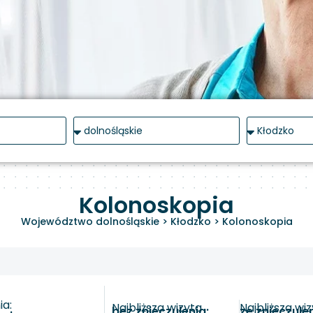
Kolonoskopia
Województwo dolnośląskie
>
Kłodzko
>
Kolonoskopia
a:
Najbliższa wizyta
Najbliższa wi
bez znieczulenia:
ze znieczule