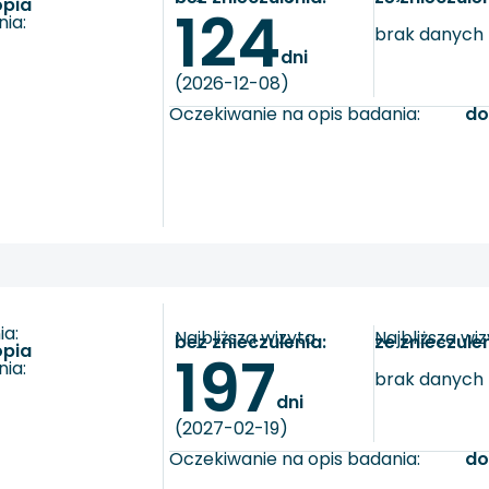
opia
124
ia:
brak danych
dni
(2026-12-08)
Oczekiwanie na opis badania:
do
a:
Najbliższa wizyta
Najbliższa wi
bez znieczulenia:
ze znieczule
opia
197
ia:
brak danych
dni
(2027-02-19)
Oczekiwanie na opis badania:
do