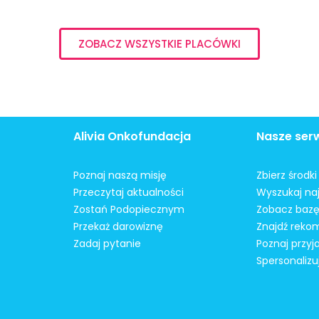
ZOBACZ WSZYSTKIE PLACÓWKI
Alivia Onkofundacja
Nasze ser
Poznaj naszą misję
Zbierz środk
Przeczytaj aktualności
Wyszukaj naj
Zostań Podopiecznym
Zobacz bazę
Przekaż darowiznę
Znajdź reko
Zadaj pytanie
Poznaj przyj
Spersonalizu