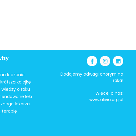
wisy
Dodajemy odwagi chorym na
i na leczenie
raka!
krótszą kolejkę
 wiedzy o raku
Więcej o nas:
mendowane leki
www.alivia.org.pl
aznego lekarza
j terapię