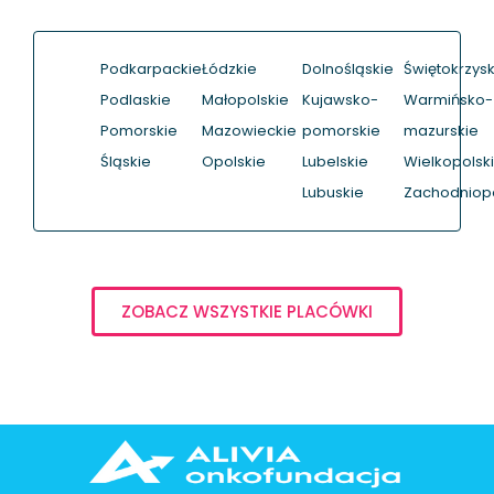
Podkarpackie
Łódzkie
Dolnośląskie
Świętokrzysk
Podlaskie
Małopolskie
Kujawsko-
Warmińsko-
Pomorskie
Mazowieckie
pomorskie
mazurskie
Śląskie
Opolskie
Lubelskie
Wielkopolsk
Lubuskie
Zachodniop
ZOBACZ WSZYSTKIE PLACÓWKI