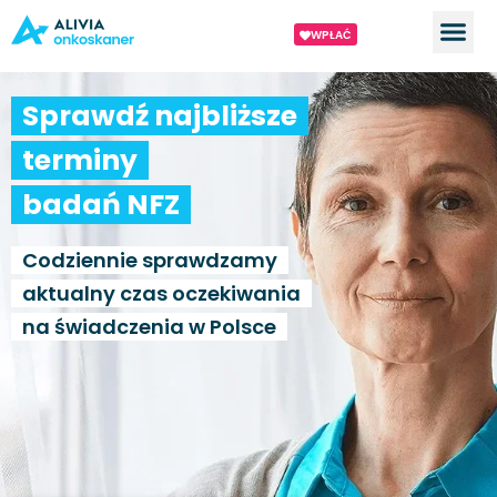
WPŁAĆ
Sprawdź najbliższe
terminy
badań NFZ
Codziennie sprawdzamy
aktualny czas oczekiwania
na świadczenia w Polsce