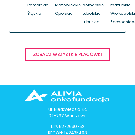
Pomorskie
Mazowieckie
pomorskie
mazurskie
Śląskie
Opolskie
Lubelskie
Wielkopolsk
Lubuskie
Zachodniop
ZOBACZ WSZYSTKIE PLACÓWKI
ul. Niedźwiedzia 4c
02-737 Warszawa
NIP: 5272630752
REGON: 142435498