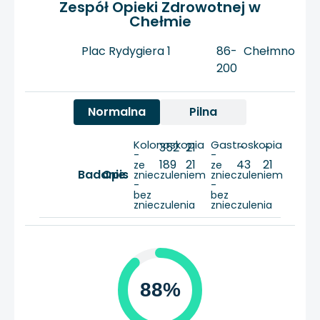
Zespół Opieki Zdrowotnej w
Chełmie
Plac Rydygiera 1
86-
Chełmno
200
Normalna
Pilna
Kolonoskopia
Gastroskopia
352
21
-
-
-
-
189
21
43
21
ze
ze
Badanie
Opis
znieczuleniem
znieczuleniem
-
-
bez
bez
znieczulenia
znieczulenia
88%