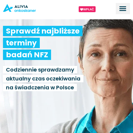
WPŁAĆ
Dla ek
O proj
Sprawdź najbliższe
terminy
badań NFZ
Codziennie sprawdzamy
aktualny czas oczekiwania
na świadczenia w Polsce